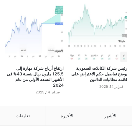
ه
.
م
9
ش
%
ر
إ
ك
ل
ة
ى
ا
3
ل
9
م
.
ر
7
ا
م
رئيس شركة الكابلات السعودية
ارتفاع أرباح شركة مهارة إلى
ع
ل
يوضح تفاصيل حكم الاعتراض على
125.5 مليون ريال بنسبة 43% في
ي
ي
قائمة مطالبات الدائنين
الأشهر التسعة الأولى من عام
ع
و
2024
فبراير 14, 2025
ن
ن
فبراير 14, 2025
د
ر
6
ي
7
ا
.
ل
الأشهر
الأخيرة
تعليقات
4
ف
ر
ي