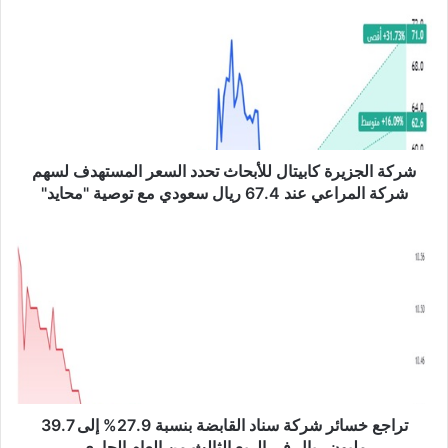
ر
ك
ة
ا
ل
ج
ز
ي
ر
شركة الجزيرة كابيتال للأبحاث تحدد السعر المستهدف لسهم
ة
شركة المراعي عند 67.4 ريال سعودي مع توصية "محايد"
ك
ا
ت
ب
ر
ي
ا
ت
ج
ا
ع
ل
خ
ل
س
ل
ا
أ
ئ
ب
ر
تراجع خسائر شركة سناد القابضة بنسبة 27.9% إلى 39.7
ح
ش
مليون ريال في الربع الثالث من العام الجاري