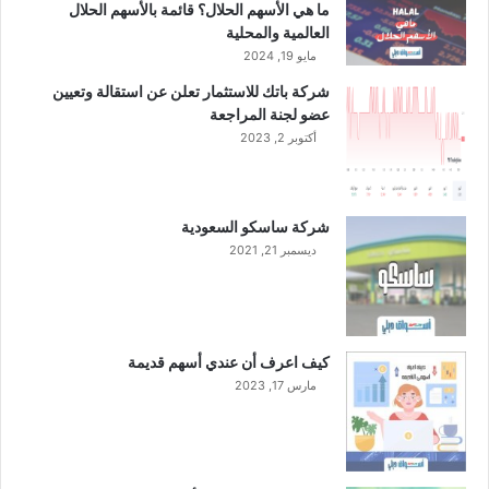
ي
ا
ما هي الأسهم الحلال؟ قائمة بالأسهم الحلال
ا
ل
العالمية والمحلية
ل
ر
مايو 19, 2024
س
ب
شركة باتك للاستثمار تعلن عن استقالة وتعيين
ع
ع
عضو لجنة المراجعة
و
ا
د
أكتوبر 2, 2023
ل
ي
ث
م
ا
ع
ل
شركة ساسكو السعودية
ت
ث
ديسمبر 21, 2021
و
م
ص
ن
ي
ا
ة
ل
"
ع
كيف اعرف أن عندي أسهم قديمة
م
ا
مارس 17, 2023
ح
م
ا
ا
ي
ل
د
ج
"
ا