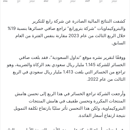
كشفت النتائج المالية الصادرة عن شركة رابغ للتكرير
والبتروكيماويات “شركة بترورابغ” تراجع صافي خسائرها بنسبة 19%
خلال الربع الثالث من عام 2023 مقارنة بنفس الفترة من العام
السابق.
ووفقًا لتقرير نشره موقع “تداول السعودية”، فقد بلغت صافي
الخسائر للشركة 1.145 مليار ريال سعودي بعد الزكاة والضريبة، وهو
تراجع من الخسائر التي بلغت 1.413 مليار ريال سعودي في الربع
الثالث من عام 2022.
وأرجعت الشركة تراجع الخسائر في هذا الربع إلى تحسن هامش
المنتجات المكررة وتحسن طفيف في هامش المنتجات
البتروكيماوية، ولكن هذا التحسن تأثر سلبًا بارتفاع تكلفة التمويل
نتيجة ارتفاع أسعار الفائدة.
وفيما يتعلق بأرباح الشركة على مدى الأشهر التسعة الأولى من العام