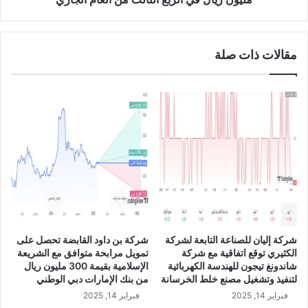
ا
ر
ث
ك
ت
ة
مقالات ذات صلة
ح
س
د
ن
د
ا
ا
د
ل
ا
س
ل
ع
ق
ر
ا
ا
ب
ل
ض
م
ة
س
ب
ت
ن
شركة إليان للصناعة التابعة لشركة
شركة بن داود القابضة تحصل على
ه
س
الكثيري توقع اتفاقية مع شركة
تمويل مرابحة متوافق مع الشريعة
د
ب
شاندونغ تيجون للهندسة الكهربائية
الإسلامية بقيمة 300 مليون ريال
ف
ة
لتنفيذ وتشغيل مصنع خلط الخرسانة
من بنك الإمارات دبي الوطني
ل
2
فبراير 14, 2025
فبراير 14, 2025
س
7