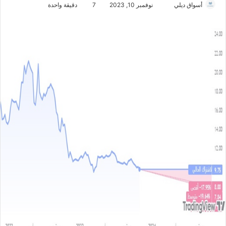
أسواق ديلي
أ
نوفمبر 10, 2023
7
دقيقة واحدة
ر
س
ل
ب
ر
ي
د
ا
إ
ل
ك
ت
ر
و
ن
ي
ا