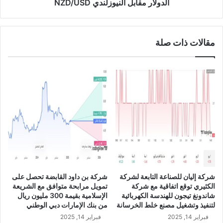
س
ا
الدولار مقابل النيوزلندي NZD/USD
ب
ب
ة
ل
1
ا
مقالات ذات صلة
4
ل
.
ن
7
ي
3
و
%
ز
خ
ل
ل
ن
ا
د
ل
ي
ا
N
ل
Z
ر
D
ب
/
شركة إليان للصناعة التابعة لشركة
شركة بن داود القابضة تحصل على
ع
U
الكثيري توقع اتفاقية مع شركة
تمويل مرابحة متوافق مع الشريعة
ا
S
شاندونغ تيجون للهندسة الكهربائية
الإسلامية بقيمة 300 مليون ريال
ل
D
لتنفيذ وتشغيل مصنع خلط الخرسانة
من بنك الإمارات دبي الوطني
أ
فبراير 14, 2025
فبراير 14, 2025
و