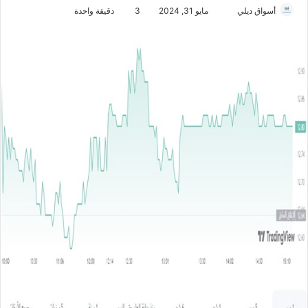
أسواق ديلي
أ
مايو 31, 2024
3
دقيقة واحدة
ر
س
ل
ب
ر
ي
د
ا
إ
ل
ك
ت
ر
و
ن
ي
ا