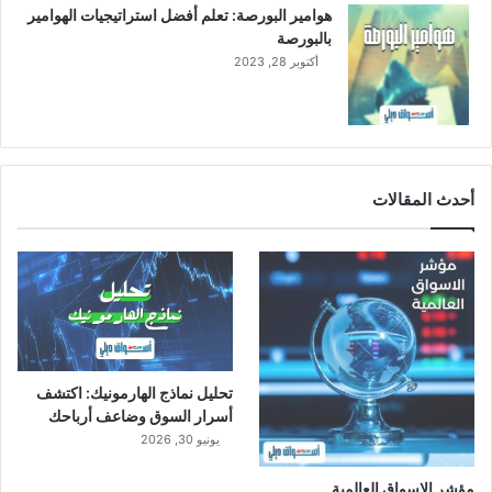
ب
هوامير البورصة: تعلم أفضل استراتيجيات الهوامير
ت
بالبورصة
ر
أكتوبر 28, 2023
و
ر
ا
ب
غ
أحدث المقالات
تحليل نماذج الهارمونيك: اكتشف
أسرار السوق وضاعف أرباحك
يونيو 30, 2026
مؤشر الاسواق العالمية