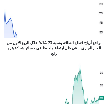
ر
ا
ج
ع
أ
ر
ب
ا
ح
تراجع أرباح قطاع الطاقة بنسبة 14.73% خلال الربع الأول من
ق
العام الجاري .. في ظل ارتفاع ملحوظ في خسائر شركة بترو
ط
رابغ
ا
ع
ا
ا
ل
ل
د
ط
و
ا
ل
ق
ا
ة
ر
ب
م
ن
ق