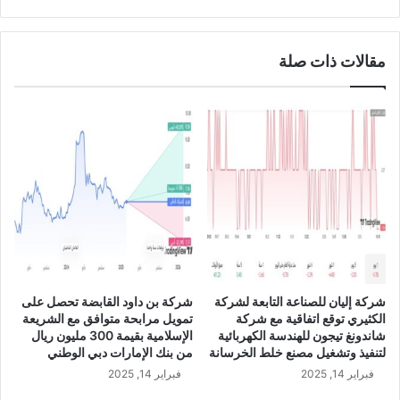
ر
ة
ك
د
ة
ا
ل
مقالات ذات صلة
ر
ا
ا
ز
ل
و
أ
ر
ر
د
ك
ي
ا
ل
ن
ل
ي
م
و
ج
ض
و
ح
ه
ا
شركة إليان للصناعة التابعة لشركة
شركة بن داود القابضة تحصل على
ر
ن
الكثيري توقع اتفاقية مع شركة
تمويل مرابحة متوافق مع الشريعة
ا
إ
شاندونغ تيجون للهندسة الكهربائية
الإسلامية بقيمة 300 مليون ريال
ت
ج
لتنفيذ وتشغيل مصنع خلط الخرسانة
من بنك الإمارات دبي الوطني
ي
م
فبراير 14, 2025
فبراير 14, 2025
و
ا
ض
ل