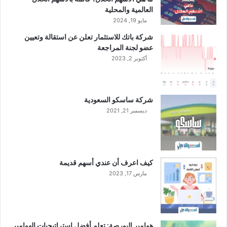
م
م
العالمية والمحلية
ج
ش
مايو 19, 2024
و
ر
ه
شركة باتك للاستثمار تعلن عن استقالة وتعيين
و
ر
عضو لجنة المراجعة
ع
ا
أكتوبر 2, 2023
ف
ت
ي
و
س
ا
ل
شركة ساسكو السعودية
ل
ط
ذ
ديسمبر 21, 2021
ن
ه
ة
ب
ع
ف
م
ي
ا
كيف اعرف أن عندي أسهم قديمة
م
ن
مارس 17, 2023
ص
ي
ر
ب
و
ل
ا
غ
ل
1
هوامير البورصة: تعلم أفضل استراتيجيات الهوامير