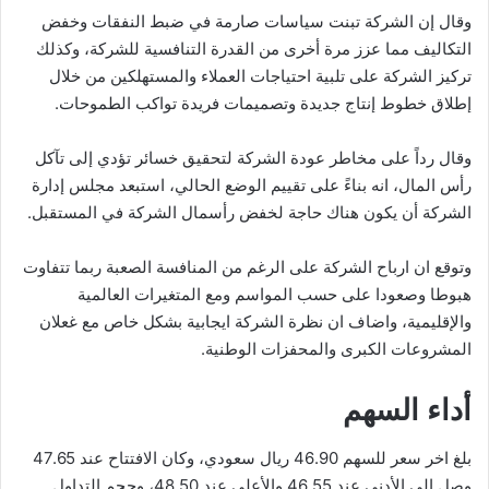
وقال إن الشركة تبنت سياسات صارمة في ضبط النفقات وخفض
التكاليف مما عزز مرة أخرى من القدرة التنافسية للشركة، وكذلك
تركيز الشركة على تلبية احتياجات العملاء والمستهلكين من خلال
إطلاق خطوط إنتاج جديدة وتصميمات فريدة تواكب الطموحات.
وقال رداً على مخاطر عودة الشركة لتحقيق خسائر تؤدي إلى تآكل
رأس المال، انه بناءً على تقييم الوضع الحالي، استبعد مجلس إدارة
الشركة أن يكون هناك حاجة لخفض رأسمال الشركة في المستقبل.
وتوقع ان ارباح الشركة على الرغم من المنافسة الصعبة ربما تتفاوت
هبوطا وصعودا على حسب المواسم ومع المتغيرات العالمية
والإقليمية، واضاف ان نظرة الشركة ايجابية بشكل خاص مع غعلان
المشروعات الكبرى والمحفزات الوطنية.
أداء السهم
بلغ اخر سعر للسهم 46.90 ريال سعودي، وكان الافتتاح عند 47.65
وصل إلى الأدنى عند 46.55 والأعلى عند 48.50، وحجم التداول