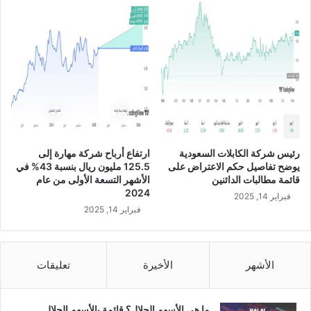
ح
ي
ا
ا
ن
ل
ه
م
ن
ب
ا
ي
ك
ع
ط
ا
ل
ت
ب
ا
رئيس شركة الكابلات السعودية
ارتفاع أرباح شركة مهارة إلى
م
ل
يوضح تفاصيل حكم الاعتراض على
125.5 مليون ريال بنسبة 43% في
ت
م
قائمة مطالبات الدائنين
الأشهر التسعة الأولى من عام
ز
ت
2024
فبراير 14, 2025
ا
و
فبراير 14, 2025
ي
ق
د
ع
ع
ة
ل
م
الأشهر
الأخيرة
تعليقات
ى
ن
ا
ا
ل
ل
ما هي الأسهم الحلال؟ قائمة بالأسهم الحلال