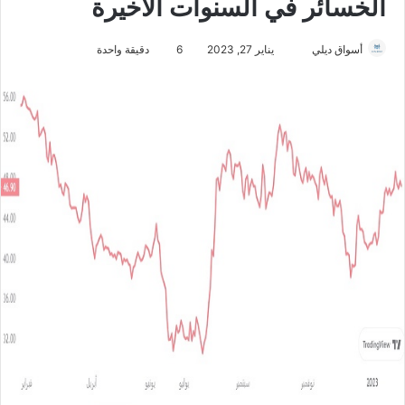
الخسائر في السنوات الأخيرة
أسواق ديلي
أ
يناير 27, 2023
6
دقيقة واحدة
ر
س
ل
ب
ر
ي
د
ا
إ
ل
ك
ت
ر
و
ن
ي