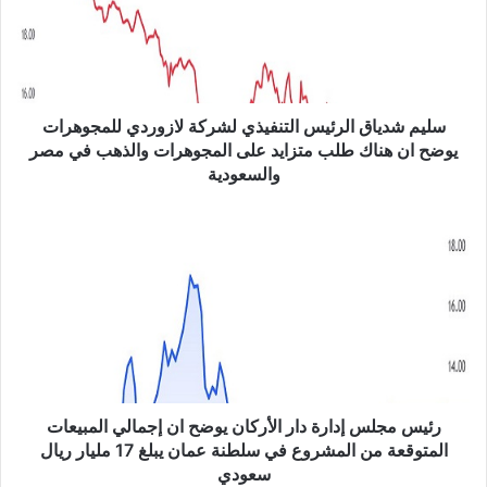
ش
د
ي
ا
ق
ا
سليم شدياق الرئيس التنفيذي لشركة لازوردي للمجوهرات
ل
يوضح ان هناك طلب متزايد على المجوهرات والذهب في مصر
ر
والسعودية
ئ
ي
ر
س
ئ
ا
ي
ل
س
ت
م
ن
ج
ف
ل
ي
س
ذ
إ
ي
د
رئيس مجلس إدارة دار الأركان يوضح ان إجمالي المبيعات
ل
ا
المتوقعة من المشروع في سلطنة عمان يبلغ 17 مليار ريال
ش
ر
سعودي