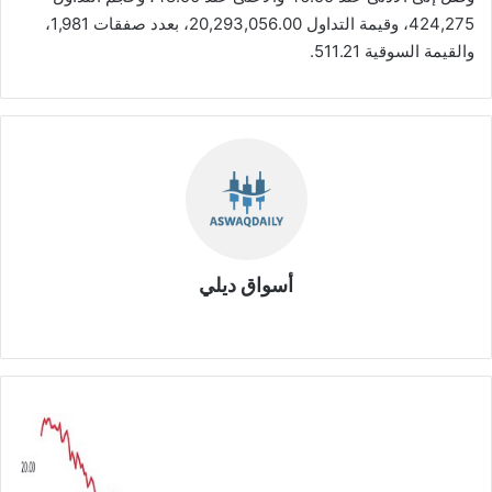
424,275، وقيمة التداول 20,293,056.00، بعدد صفقات 1,981،
والقيمة السوقية 511.21.
أسواق ديلي
موق
ع
الوي
ب
س
ل
ي
م