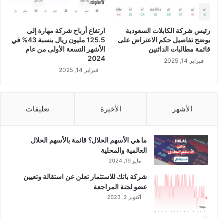
ا
م
ا
س
ل
ت
رئيس شركة الكابلات السعودية
ارتفاع أرباح شركة مهارة إلى
أ
و
يوضح تفاصيل حكم الاعتراض على
125.5 مليون ريال بنسبة 43% في
س
ى
قائمة مطالبات الدائنين
الأشهر التسعة الأولى من عام
ب
ا
2024
فبراير 14, 2025
و
ل
فبراير 14, 2025
ع
ل
ح
ظ
ي
الأشهر
الأخيرة
تعليقات
ما هي الأسهم الحلال؟ قائمة بالأسهم الحلال
العالمية والمحلية
مايو 19, 2024
شركة باتك للاستثمار تعلن عن استقالة وتعيين
عضو لجنة المراجعة
أكتوبر 2, 2023