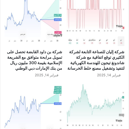
ص
ل
ي
ت
ن
د
ل
ا
ل
و
م
ل
ر
ا
ة
ت
شركة إليان للصناعة التابعة لشركة
شركة بن داود القابضة تحصل على
ا
ه
الكثيري توقع اتفاقية مع شركة
تمويل مرابحة متوافق مع الشريعة
ل
ا
شاندونغ تيجون للهندسة الكهربائية
الإسلامية بقيمة 300 مليون ريال
ث
ل
لتنفيذ وتشغيل مصنع خلط الخرسانة
من بنك الإمارات دبي الوطني
ا
أ
فبراير 14, 2025
فبراير 14, 2025
ن
خ
ي
ي
ة
ر
خ
ة
ل
ع
ا
ل
ل
ى
ه
ا
ذ
ل