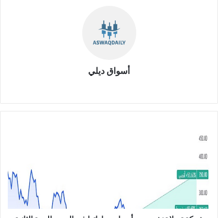
أسواق ديلي
موق
ع
الوي
ب
ش
ر
ك
ة
ت
س
ل
ا
ت
خ