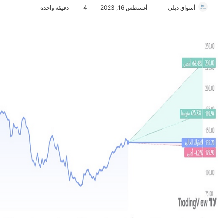
أسواق ديلي
أ
أغسطس 16, 2023
4
دقيقة واحدة
ر
س
ل
ب
ر
ي
د
ا
إ
ل
ك
ت
ر
و
ن
ي
ا