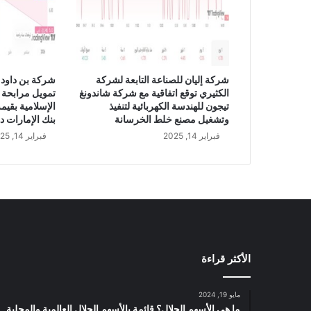
ن
س
ب
ة
1
شركة إليان للصناعة التابعة لشركة
شركة بن داود 
4
الكثيري توقع اتفاقية مع شركة شاندونغ
تمويل مرابحة 
.
تيجون للهندسة الكهربائية لتنفيذ
3
وتشغيل مصنع خلط الخرسانة
بنك الإمارات د
9
فبراير 14, 2025
فبراير 14, 2025
%
ف
ي
ا
ل
ر
ب
ع
الأكثر قراءة
ا
ل
ث
مايو 19, 2024
ا
ما هي الأسهم الحلال؟ قائمة بالأسهم الحلال العالمية والمحلية