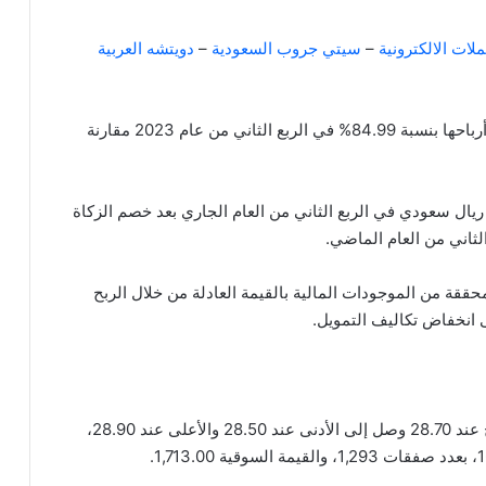
لات الالكترونية
–
سيتي جروب السعودية
–
دويتشه العربية
وفي سياق متصل، أعلنت “متطورة” عن ارتفاع صافي أرباحها بنسبة 84.99% في الربع الثاني من عام 2023 مقارنة
تها المالية، بلغ صافي ربحها 50.54 مليون ريال سعودي في الربع الثاني من العام الجاري بعد خصم الزكاة
لمحققة من الموجودات المالية بالقيمة العادلة من خلال الربح
ى انخفاض تكاليف التمويل.
بلغ اخر سعر للسهم 28.55 ريال سعودي، وكان الافتتاح عند 28.70 وصل إلى الأدنى عند 28.50 والأعلى عند 28.90،