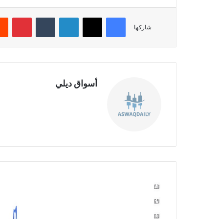
فيسبوك
‫X
لينكدإن
‏Tumblr
بينتيريست
شاركها
أسواق ديلي
موق
ع
الوي
ب
ا
ر
ت
ف