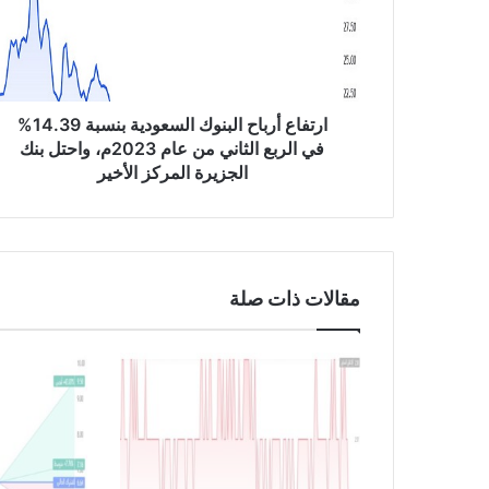
ا
ع
أ
ر
ب
ا
ارتفاع أرباح البنوك السعودية بنسبة 14.39%
ح
في الربع الثاني من عام 2023م، واحتل بنك
ا
الجزيرة المركز الأخير
ل
ب
ن
و
ك
مقالات ذات صلة
ا
ل
س
ع
و
د
ي
ة
ب