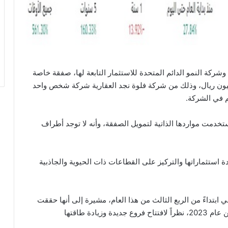
ركة النمو الدائم المتحدة للاستثمار التابعة لها، صفقة خاصة
 حصة في شركة أكاديمية التعلم بقيمة 47.32 مليون ريال، وذلك من شركة فلوة نجد العقارية شركة شخص واحد
تخدمت مواردها الذاتية لتمويل الصفقة، وأنه لا توجد أطراف
 استثماراتها والتركيز على القطاعات ذات الحيوية والجاذبية
 ابتداءً من الربع الثالث من هذا العام، مشيرة إلى أنها حققت
نمواً في صافي أرباحها بنسبة 74% في النصف الأول من عام 2023، نظراً لافتتاح فروع جديدة وزيادة طاقتها