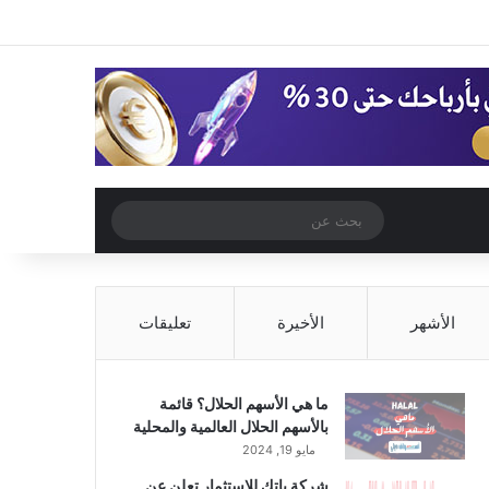
‫X
فيسبوك
‫YouTube
انستقرام
تسجيل الدخول
مقال عشوائي
إضافة عمود جا
مقال عشوائي
بحث
عن
الأشهر
الأخيرة
تعليقات
ما هي الأسهم الحلال؟ قائمة
بالأسهم الحلال العالمية والمحلية
مايو 19, 2024
شركة باتك للاستثمار تعلن عن