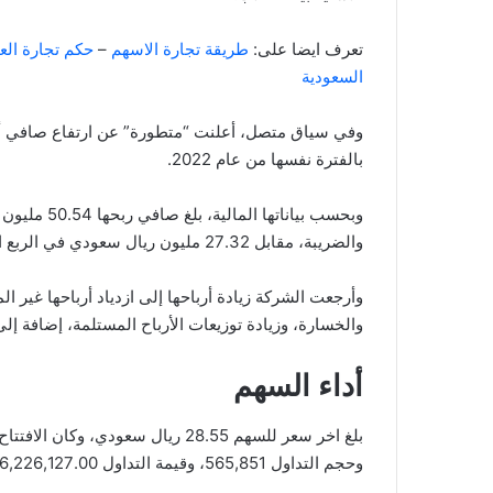
تعرف ايضا على:
طريقة تجارة الاسهم
–
حكم تجارة العم
السعودية
بالفترة نفسها من عام 2022.
وبحسب بيانا
والضريبة، مقابل 27.32 مليون ريال سعودي في الربع الثاني من العام الماضي.
وأرجعت الشركة زيادة أرباحها إلى ازدياد أرباحها غير ا
والخسارة، وزيادة توزيعات الأرباح المستلمة، إضافة إل
أداء السهم
وحجم التداول 565,851، وقيمة التداول 16,226,127.00، بعدد صفقات 1,293، والقيمة السوقية 1,713.00.