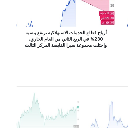
ح
ق
ط
ا
ع
ا
أرباح قطاع الخدمات الاستهلاكية ترتفع بنسبة
ل
230% في الربع الثاني من العام الجاري،
خ
واحتلت مجموعة سيرا القابضة المركز الثالث
د
م
ا
ت
ا
ل
ا
س
ت
ه
ل
ا
ك
ي