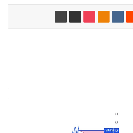
‏Reddit
‏VKontakte
Odnoklassniki
‫Pocket
مشاركة عبر البريد
طباعة
أ
ر
ب
ا