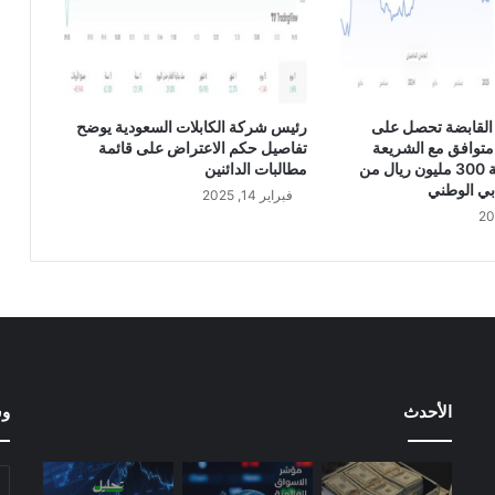
ة
ت
ر
ت
ف
القابضة تحصل على
رئيس شركة الكابلات السعودية يوضح
ع
متوافق مع الشريعة
تفاصيل حكم الاعتراض على قائمة
ب
الإسلامية بقيمة 300 مليون ريال من
مطالبات الدائنين
ن
بي الوطني
فبراير 14, 2025
س
ب
ة
2
3
0
%
ف
ي
الأحدث
وس
ا
ل
ر
ب