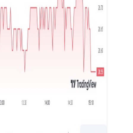
و
ن
ي
ا