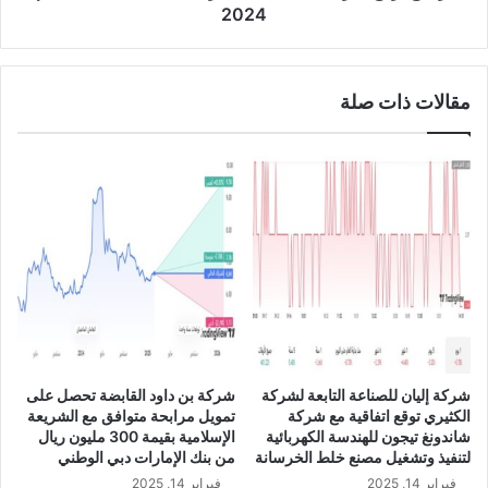
ل
ح
2024
ع
ش
ض
ر
و
ك
مقالات ذات صلة
ا
ة
ل
ا
م
ل
ن
ب
ت
ا
د
ح
ب
ة
ع
ل
ب
ل
د
ا
ا
س
ل
ت
ل
ث
شركة إليان للصناعة التابعة لشركة
شركة بن داود القابضة تحصل على
ه
م
الكثيري توقع اتفاقية مع شركة
تمويل مرابحة متوافق مع الشريعة
ب
ا
شاندونغ تيجون للهندسة الكهربائية
الإسلامية بقيمة 300 مليون ريال
ن
ر
لتنفيذ وتشغيل مصنع خلط الخرسانة
من بنك الإمارات دبي الوطني
س
ب
فبراير 14, 2025
فبراير 14, 2025