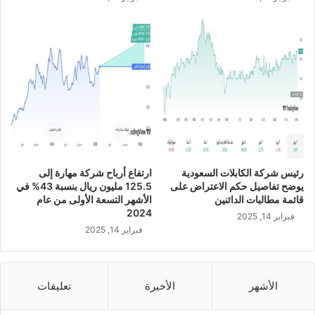
ل
ن
ي
س
م
ب
ا
ة
ن
6
ا
9
ل
.
ج
5
ر
%
ي
خ
ش
ل
ا
رئيس شركة الكابلات السعودية
ارتفاع أرباح شركة مهارة إلى
ل
يوضح تفاصيل حكم الاعتراض على
125.5 مليون ريال بنسبة 43% في
ع
قائمة مطالبات الدائنين
الأشهر التسعة الأولى من عام
ا
2024
فبراير 14, 2025
م
فبراير 14, 2025
2
0
2
4
الأشهر
الأخيرة
تعليقات