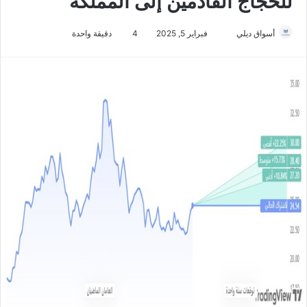
للحجاج القادمين إلى المملكة
أسواق ديلي
أ
فبراير 5, 2025
4
دقيقة واحدة
ر
س
ل
ب
ر
ي
د
ا
إ
ل
ك
ت
ر
و
ن
ي