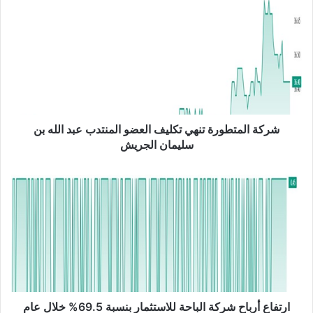
ر
ك
ة
ا
ل
م
ت
ط
و
شركة المتطورة تنهي تكليف العضو المنتدب عبد الله بن
ر
سليمان الجريش
ة
ت
ا
ن
ر
ه
ت
ي
ف
ت
ا
ك
ع
ل
أ
ي
ر
ف
ب
ا
ا
ارتفاع أرباح شركة الباحة للاستثمار بنسبة 69.5% خلال عام