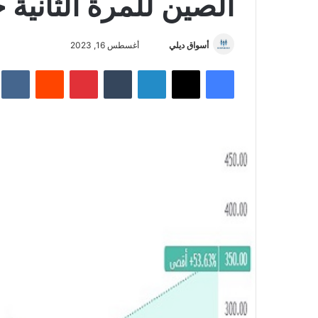
الصين للمرة الثانية 
أسواق ديلي
أ
أغسطس 16, 2023
ر
فيسبوك
‫X
لينكدإن
‏Tumblr
بينتيريست
‏Reddit
‏te
س
ل
ب
ر
ي
د
ا
إ
ل
ك
ت
ر
و
ن
ي