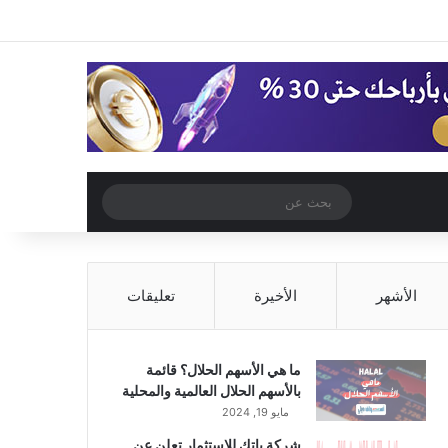
‫X
فيسبوك
‫YouTube
انستقرام
تسجيل الدخول
مقال عشوائي
إضافة عمود جا
مقال عشوائي
بحث
عن
الأشهر
الأخيرة
تعليقات
ما هي الأسهم الحلال؟ قائمة
بالأسهم الحلال العالمية والمحلية
مايو 19, 2024
شركة باتك للاستثمار تعلن عن