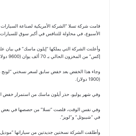
قامت شركة تسلا “الشركة الأمريكية لصناعة السيارات ا
الأسبوع، في محاولة للتنافس في أكبر سوق للسيارات ف
وأعلنت الشركة التي يملكها “إيلون ماسك” في بيان ع
إكس” من المخزون الحالي بـ 70 ألف يوان (9600 دولار) لتصبح 754.9 ألف يوان و836 ألف يوان على التوالي.
(1900 دولار).
وفي شهر يوليو، حذر أيلون ماسك من استمرار خفض الاس
وفي نفس الوقت، قلصت “تسلا” من حصصها في بعض الشر
في “شيبوتل” و”لويز”.