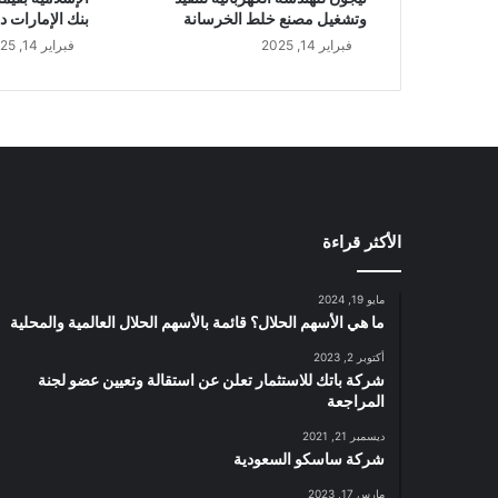
ت
وتشغيل مصنع خلط الخرسانة
بنك الإمارات د
م
فبراير 14, 2025
فبراير 14, 2025
ع
ت
ن
ا
م
ي
ا
ل
الأكثر قراءة
س
ي
و
مايو 19, 2024
ل
ما هي الأسهم الحلال؟ قائمة بالأسهم الحلال العالمية والمحلية
ة
أكتوبر 2, 2023
ا
شركة باتك للاستثمار تعلن عن استقالة وتعيين عضو لجنة
ل
المراجعة
ن
ق
ديسمبر 21, 2021
شركة ساسكو السعودية
د
ي
مارس 17, 2023