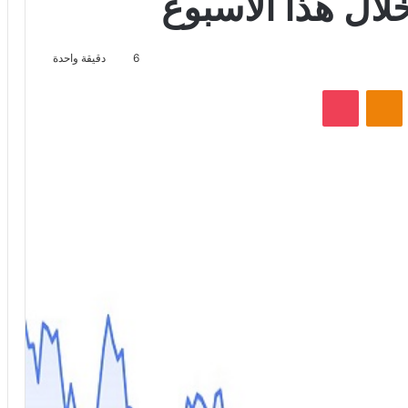
خلال هذا الأسبوع
6
دقيقة واحدة
VKontak
Odnoklassniki
‫Pocket