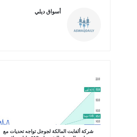
أسواق ديلي
موق
ع
الوي
ب
ش
ر
ك
ة
أ
ل
ف
ا
ب
ت
شركة ألفابت المالكة لجوجل تواجه تحديات مع