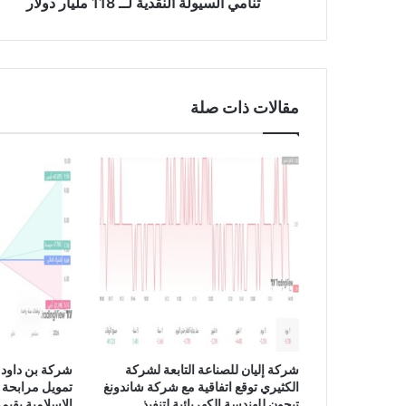
ا
تنامي السيولة النقدية لــ 118 مليار دولار
ل
م
ا
ل
ك
مقالات ذات صلة
ة
ل
ج
و
ج
ل
ت
و
ا
ج
ه
ت
ح
د
شركة إليان للصناعة التابعة لشركة
شركة بن داود 
ي
الكثيري توقع اتفاقية مع شركة شاندونغ
تمويل مرابحة 
ا
تيجون للهندسة الكهربائية لتنفيذ