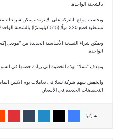
بالشحنة الواحدة.
تستطيع قطع 320 ميلًا (515 كيلومترًا) بالشحنة الواحدة.
الواحدة.
وتهدف “تسلا” بهذه الخطوة إلى زيادة حصتها في السو
وانخفض سهم شركة تسلا في تعاملات يوم الاثنين الماض
التخفيضات الجديدة في الأسعار.
فيسبوك
‫X
لينكدإن
‏Tumblr
بينتيريست
شاركها