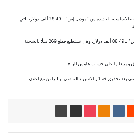
وبحسب موقع الشركة على الإنترنت، يمكن شراء النسخة الأساسية الجديدة من “موديل إس” بـ 78.49 ألف دولار، التي
ويمكن شراء النسخة الأساسية الجديدة من “موديل إكس” بـ 88.49 ألف دولار، وهي تستطيع قطع 269 ميلًا بالشحنة
ق ومبيعاتها على حساب هامش الربح.
ي بعد تحقيق خسائر الأسبوع الماضي، بالتزامن مع إعلان
‏Reddit
‏VKontakte
Odnoklassniki
‫Pocket
مشاركة عبر البريد
طباعة