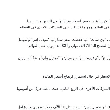
لكهربائية”، بخفض أسعار سياراتها في الصين مرتين هذا
ي العالم، وهو ما قد يؤثر على الشركات الأخرى في القطاع.
لى “وي شات” أنها خفضت سعر سياراتها “موديل إس” و”موديل
وجاء هذا الخفض بعد خفض سابق لسعر نسختي “لونج راينج” و”برفورمانس” من سيارتها “موديل واي” بـ 14 ألف يوان
عار في حال استمرار ارتفاع أسعار الفائدة.
كات الأخرى في الربع الثاني، حيث باعت جزءًا من أسهمها
وأطلقت الشركة نسختين جديدتين من سياراتها “موديل3 ” و”موديل إس” بأسعار تقل 10 الآف دولار، وبمدى قيادة أقل