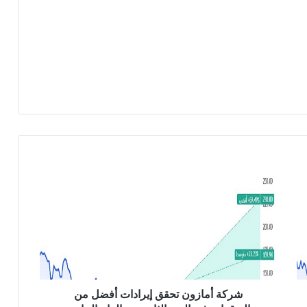
ش
ر
ك
ة
أ
م
ا
ز
و
ن
شركة أمازون تحقق إيرادات أفضل من