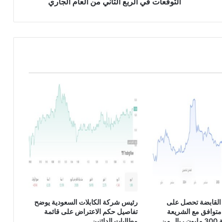
ت
التوقعات في الربع الثاني من العام الجاري
ح
ق
ق
إ
ي
ر
ا
د
ا
ت
أ
ف
ض
ل
م
ن
ا
ل
ت
القابضة تحصل على
رئيس شركة الكابلات السعودية يوضح
و
متوافق مع الشريعة
تفاصيل حكم الاعتراض على قائمة
ق
الإسلامية بقيمة 300 مليون ريال من
مطالبات الدائنين