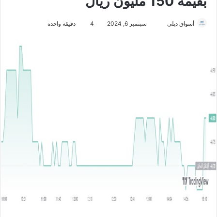
بقيمة 150 مليون ريال
أسواق ديلي
أ
سبتمبر 6, 2024
4
دقيقة واحدة
ر
س
ل
ب
ر
ي
د
ا
إ
ل
ك
ت
ر
و
ن
ي