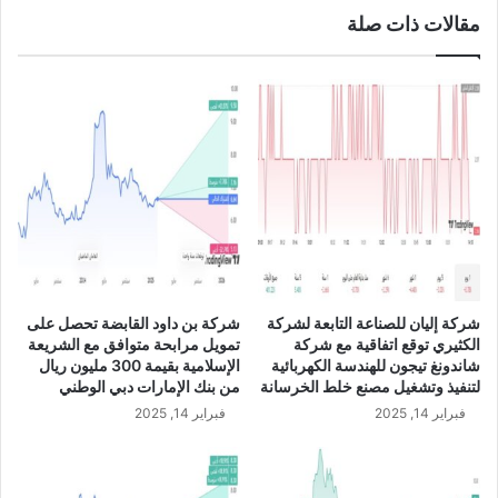
ة
مقالات ذات صلة
ا
ل
ت
ا
ب
ع
ة
ل
ش
ر
ك
ة
ك
شركة إليان للصناعة التابعة لشركة
شركة بن داود القابضة تحصل على
ي
الكثيري توقع اتفاقية مع شركة
تمويل مرابحة متوافق مع الشريعة
م
شاندونغ تيجون للهندسة الكهربائية
الإسلامية بقيمة 300 مليون ريال
ا
لتنفيذ وتشغيل مصنع خلط الخرسانة
من بنك الإمارات دبي الوطني
ن
فبراير 14, 2025
فبراير 14, 2025
و
ل
ت
و