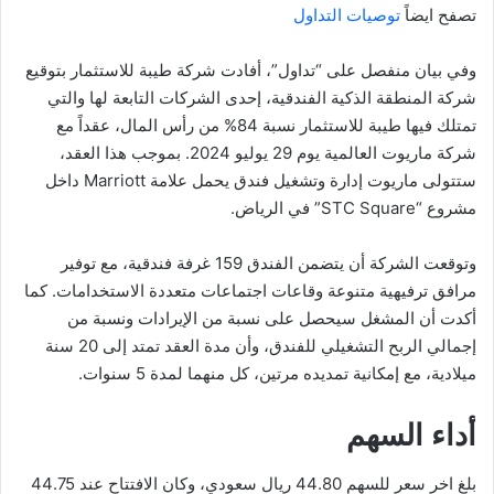
تصفح ايضاً
توصيات التداول
وفي بيان منفصل على “تداول”، أفادت شركة طيبة للاستثمار بتوقيع
شركة المنطقة الذكية الفندقية، إحدى الشركات التابعة لها والتي
تمتلك فيها طيبة للاستثمار نسبة 84% من رأس المال، عقداً مع
شركة ماريوت العالمية يوم 29 يوليو 2024. بموجب هذا العقد،
ستتولى ماريوت إدارة وتشغيل فندق يحمل علامة Marriott داخل
مشروع “STC Square” في الرياض.
وتوقعت الشركة أن يتضمن الفندق 159 غرفة فندقية، مع توفير
مرافق ترفيهية متنوعة وقاعات اجتماعات متعددة الاستخدامات. كما
أكدت أن المشغل سيحصل على نسبة من الإيرادات ونسبة من
إجمالي الربح التشغيلي للفندق، وأن مدة العقد تمتد إلى 20 سنة
ميلادية، مع إمكانية تمديده مرتين، كل منهما لمدة 5 سنوات.
أداء السهم
بلغ اخر سعر للسهم 44.80 ريال سعودي، وكان الافتتاح عند 44.75