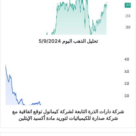
ي
ل
ا
ل
ذ
ه
ب
تحليل الذهب اليوم 5/9/2024
ا
ل
ش
ي
ر
و
ك
م
ة
5
د
/
ا
9
ر
/
ا
2
ت
0
ا
شركة دارات الذرة التابعة لشركة كيمانول توقع اتفاقية مع
2
ل
شركة صدارة للكيميائيات لتوريد مادة أكسيد الإيثلين
4
ذ
ر