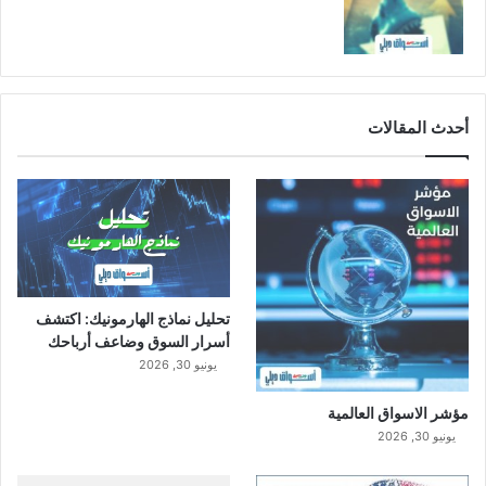
ك
س
ي
د
ا
ل
أحدث المقالات
إ
ي
ث
ل
ي
ن
تحليل نماذج الهارمونيك: اكتشف
أسرار السوق وضاعف أرباحك
يونيو 30, 2026
مؤشر الاسواق العالمية
يونيو 30, 2026