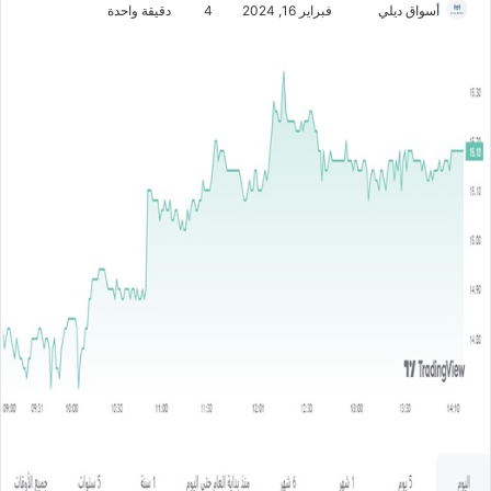
أسواق ديلي
أ
فبراير 16, 2024
4
دقيقة واحدة
ر
س
ل
ب
ر
ي
د
ا
إ
ل
ك
ت
ر
و
ن
ي
ا