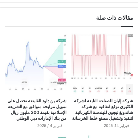
4
م
س
مقالات ذات صلة
ا
ه
م
ي
ه
ا
ل
ح
ض
و
ر
ا
ج
شركة إليان للصناعة التابعة لشركة
شركة بن داود القابضة تحصل على
ت
الكثيري توقع اتفاقية مع شركة
تمويل مرابحة متوافق مع الشريعة
م
شاندونغ تيجون للهندسة الكهربائية
الإسلامية بقيمة 300 مليون ريال
ا
لتنفيذ وتشغيل مصنع خلط الخرسانة
من بنك الإمارات دبي الوطني
ع
فبراير 14, 2025
فبراير 14, 2025
ا
ل