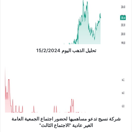
ح
ل
ي
ل
ا
ل
ذ
ه
ب
تحليل الذهب اليوم 15/2/2024
ا
ل
ش
ي
ر
و
ك
م
ة
1
ن
5
س
/
ي
2
ج
/
ت
2
د
شركة نسيج تدعو مساهميها لحضور اجتماع الجمعية العامة
0
ع
الغير عادية "الاجتماع الثالث"
2
و