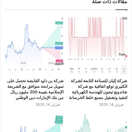
مقالات ذات صلة
ك
إ
ة
ي
ل
ر
ج
ا
و
د
ج
ا
ل
ت
ب
أ
ن
ق
س
ل
ب
م
ة
ن
1
ا
شركة إليان للصناعة التابعة لشركة
شركة بن داود القابضة تحصل على
3
ل
الكثيري توقع اتفاقية مع شركة
تمويل مرابحة متوافق مع الشريعة
%
ت
شاندونغ تيجون للهندسة الكهربائية
الإسلامية بقيمة 300 مليون ريال
ع
و
لتنفيذ وتشغيل مصنع خلط الخرسانة
من بنك الإمارات دبي الوطني
ل
ق
فبراير 14, 2025
فبراير 14, 2025
ى
ع
أ
ا
س
ت
ا
ع
س
ل