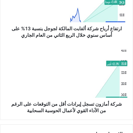
ع
أ
ر
ب
ا
ارتفاع أرباح شركة ألفابت المالكة لجوجل بنسبة 13% على
ح
أساس سنوي خلال الربع الثاني من العام الجاري
ش
ر
ش
ك
ر
ة
ك
أ
ة
ل
أ
ف
م
ا
ا
ب
ز
ت
و
ا
ن
شركة أمازون تسجل إيرادات أقل من التوقعات على الرغم
ل
ت
من الأداء القوي لأعمال الحوسبة السحابية
م
س
ا
ج
ل
ل