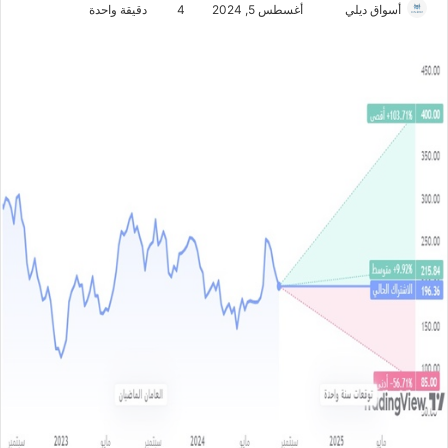
أسواق ديلي
أ
أغسطس 5, 2024
4
دقيقة واحدة
ر
س
ل
ب
ر
ي
د
ا
إ
ل
ك
ت
ر
و
ن
ي
ا