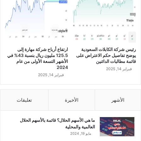
س
ى
ن
ا
و
ل
ي
ر
خ
غ
ل
م
ا
م
رئيس شركة الكابلات السعودية
ارتفاع أرباح شركة مهارة إلى
ل
ن
يوضح تفاصيل حكم الاعتراض على
125.5 مليون ريال بنسبة 43% في
ا
ا
قائمة مطالبات الدائنين
الأشهر التسعة الأولى من عام
ل
ل
2024
فبراير 14, 2025
ر
أ
فبراير 14, 2025
ب
د
ع
ا
ا
ء
ل
ا
الأشهر
الأخيرة
تعليقات
ث
ل
ا
ق
ن
و
ما هي الأسهم الحلال؟ قائمة بالأسهم الحلال
ي
ي
العالمية والمحلية
م
ل
مايو 19, 2024
ن
أ