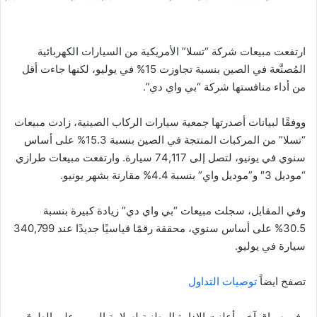
ارتفعت مبيعات شركة “تسلا” الأمريكية من السيارات الكهربائية
المُصنَّعة في الصين بنسبة تجاوزت 15% في يوليو، لكنها جاءت أقل
من أداء منافستها شركة “بي واي دي”.
ووفقًا لبيانات أصدرتها جمعية سيارات الركاب الصينية، زادت مبيعات
“تسلا” من المركبات المنتجة في الصين بنسبة 15.3% على أساس
سنوي في يونيو، لتصل إلى 74,117 سيارة. وارتفعت مبيعات طرازي
“موديل 3″ و”موديل واي” بنسبة 4.4% مقارنة بشهر يونيو.
وفي المقابل، سجلت مبيعات “بي واي دي” زيادة كبيرة بنسبة
30.5% على أساس سنوي، محققة رقمًا قياسيًا جديدًا عند 340,799
سيارة في يوليو.
تصفح ايضاً
توصيات التداول
وفي سياق آخر، أعلنت الإدارة الوطنية لسلامة المرور على الطرق