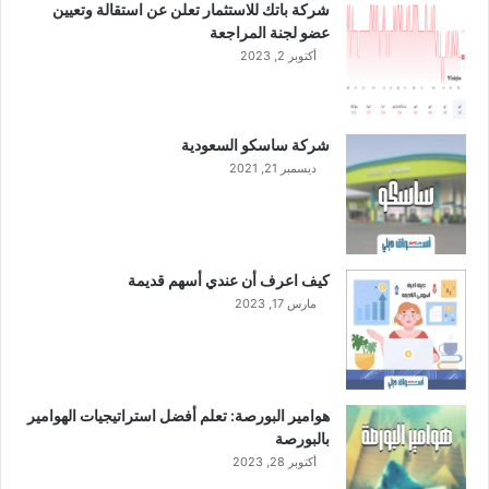
شركة باتك للاستثمار تعلن عن استقالة وتعيين
ا
ع
عضو لجنة المراجعة
ل
م
ع
أكتوبر 2, 2023
ا
ا
ل
م
ا
ا
ل
شركة ساسكو السعودية
ل
ح
ديسمبر 21, 2021
ج
و
ا
س
ر
ب
ي
ة
ا
كيف اعرف أن عندي أسهم قديمة
ل
مارس 17, 2023
س
ح
ا
ب
ي
هوامير البورصة: تعلم أفضل استراتيجيات الهوامير
ة
بالبورصة
أكتوبر 28, 2023