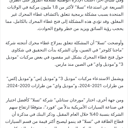
السريعة عن استدعاء “تسلا” لأكثر من 1.8 مليون مركبة في الولايات
المتحدة بسبب مشكلة برمجية تتعلق باكتشاف غطاء المحرك غير
المغلق. وقد تؤدي هذه المشكلة إلى فتح غطاء المحرك بالكامل، مما
يحجب رؤية السائق ويزيد من خطر وقوع الحوادث.
وأوضحت “تسلا” أن المشكلة تتعلق بمزلاج غطاء محرك أنتجته شركة
“ماجنا كلوجر” في الصين، وأن الشركة بدأت التحقيق في شكاوى
حول فتح غطاء المحرك بشكل غير مقصود في بعض مركبات “موديل
3″ و”موديل واي” في الصين منذ مارس.
ويشمل الاستدعاء مركبات “موديل 3″ و”موديل إس” و”موديل إكس”
من طرازات 2021-2024، و”موديل واي” من طرازات 2020-2024.
ومن جهة أخرى، اختار “مورجان ستانلي” شركة “تسلا” كأفضل اختيار
في صناعة السيارات الأمريكية بدلاً من “فورد”، متوقعًا ارتفاع سهم
الشركة بنسبة 40% خلال العام المقبل. وذكر البنك في مذكرة أن
قطاع الطاقة في “تسلا” قد ينمو ليصبح أكثر قيمة من قسم السيارات