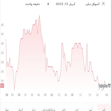
أسواق ديلي
أ
أبريل 13, 2023
8
دقيقة واحدة
ر
س
ل
ب
ر
ي
د
ا
إ
ل
ك
ت
ر
و
ن
ي
ا