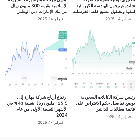
ا
S
شاندونغ تيجون للهندسة الكهربائية
الإسلامية بقيمة 300 مليون ريال
ل
D
لتنفيذ وتشغيل مصنع خلط الخرسانة
من بنك الإمارات دبي الوطني
أ
فبراير 14, 2025
فبراير 14, 2025
ر
ب
ا
ح
ل
ل
م
س
ا
ه
م
ي
رئيس شركة الكابلات السعودية
ارتفاع أرباح شركة مهارة إلى
ن
يوضح تفاصيل حكم الاعتراض على
125.5 مليون ريال بنسبة 43% في
ع
قائمة مطالبات الدائنين
الأشهر التسعة الأولى من عام
ن
2024
فبراير 14, 2025
ا
فبراير 14, 2025
ل
ن
ص