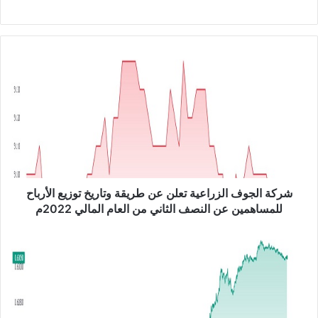
موق
ع
الوي
ب
ش
ر
ك
ة
ا
ل
ج
و
ف
ا
شركة الجوف الزراعية تعلن عن طريقة وتاريخ توزيع الأرباح
ل
للمساهمين عن النصف الثاني من العام المالي 2022م
ز
ر
ا
ا
ل
ع
د
ي
و
ة
ل
ت
ا