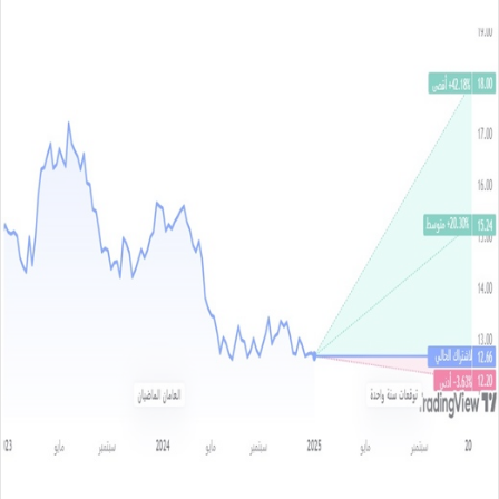
س
ل
ب
ر
ي
د
ا
إ
ل
ك
ت
ر
و
ن
ي
ا