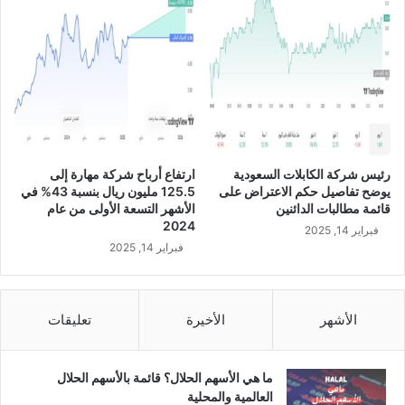
ه
م
ر
ع
ا
ش
ل
ر
ت
ك
س
ة
ع
د
ة
ر
ا
ة
رئيس شركة الكابلات السعودية
ارتفاع أرباح شركة مهارة إلى
ل
ط
يوضح تفاصيل حكم الاعتراض على
125.5 مليون ريال بنسبة 43% في
أ
ي
قائمة مطالبات الدائنين
الأشهر التسعة الأولى من عام
و
ب
2024
فبراير 14, 2025
ل
ة
فبراير 14, 2025
ى
ب
م
ق
ن
ي
ع
م
الأشهر
الأخيرة
تعليقات
ا
ة
م
1
2
.
ما هي الأسهم الحلال؟ قائمة بالأسهم الحلال
0
3
العالمية والمحلية