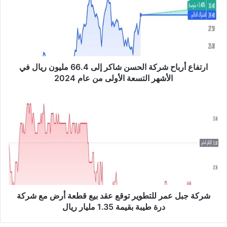
ف
ا
ع
أ
ر
ب
ا
ارتفاع أرباح شركة الحسن شاكر إلى 66.4 مليون ريال في
ح
الأشهر التسعة الأولى من عام 2024
ش
ر
ش
ك
ر
ة
ك
ا
ة
ل
ج
ح
ب
س
ل
ن
ع
ش
م
ا
ر
شركة جبل عمر للتطوير توقع عقد بيع قطعة أرض مع شركة
ك
ل
درة طيبة بقيمة 1.35 مليار ريال
ر
ل
إ
ت