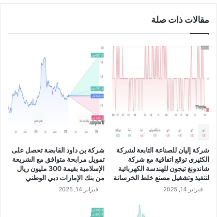
ل
ط
مقالات ذات صلة
ى
و
6
ي
6
ر
.
ت
4
و
م
ق
ل
ع
ي
ع
و
ق
ن
د
ر
ب
ي
ي
ا
ع
شركة إليان للصناعة التابعة لشركة
شركة بن داود القابضة تحصل على
ل
ق
الكثيري توقع اتفاقية مع شركة
تمويل مرابحة متوافق مع الشريعة
ف
ط
شاندونغ تيجون للهندسة الكهربائية
الإسلامية بقيمة 300 مليون ريال
ي
ع
لتنفيذ وتشغيل مصنع خلط الخرسانة
من بنك الإمارات دبي الوطني
ا
ة
فبراير 14, 2025
فبراير 14, 2025
ل
أ
أ
ر
ش
ض