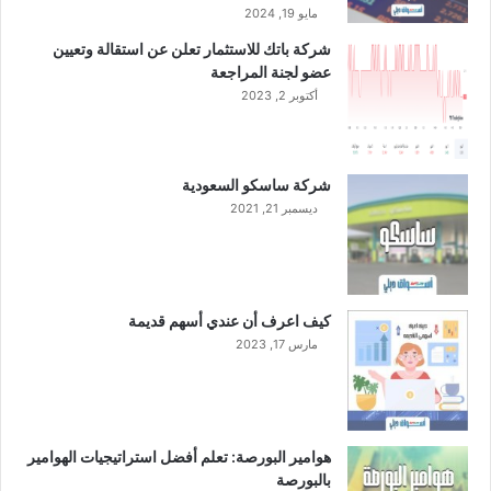
2
5
مايو 19, 2024
4
م
شركة باتك للاستثمار تعلن عن استقالة وتعيين
ل
عضو لجنة المراجعة
ي
أكتوبر 2, 2023
ا
ر
ر
ي
شركة ساسكو السعودية
ا
ديسمبر 21, 2021
ل
كيف اعرف أن عندي أسهم قديمة
مارس 17, 2023
هوامير البورصة: تعلم أفضل استراتيجيات الهوامير
بالبورصة