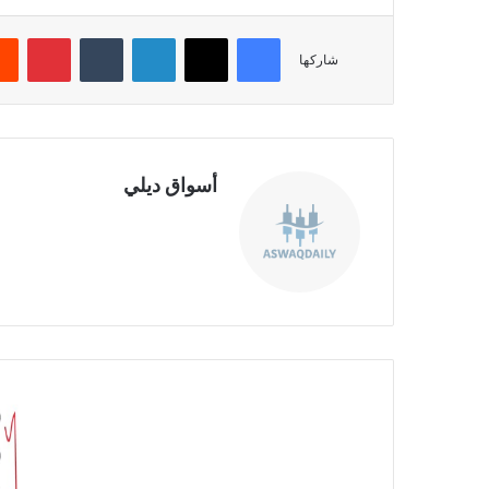
فيسبوك
‫X
لينكدإن
‏Tumblr
بينتيريست
شاركها
أسواق ديلي
موق
ع
الوي
ب
س
ه
م
م