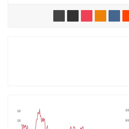
‏Reddit
‏VKontakte
Odnoklassniki
‫Pocket
مشاركة عبر البريد
طباعة
ي
ت
و
ق