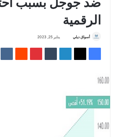
ضد جوجل بسبب احتكا
الرقمية
أسواق ديلي
أ
يناير 25, 2023
ر
فيسبوك
‫X
لينكدإن
‏Tumblr
بينتيريست
‏Reddit
‏te
س
ل
ب
ر
ي
د
ا
إ
ل
ك
ت
ر