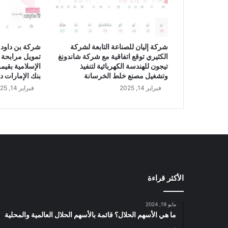
ر
ق
و
ا
شركة إليان للصناعة التابعة لشركة
شركة بن داود 
ئ
الكثيري توقع اتفاقية مع شركة شاندونغ
تمويل مرابحة 
م
تيجون للهندسة الكهربائية لتنفيذ
ا
وتشغيل مصنع خلط الخرسانة
بنك الإمارات د
س
فبراير 14, 2025
فبراير 14, 2025
ه
م
ا
ل
ا
ن
ت
ر
الأكثر قراءة
ن
ت
ا
مايو 19, 2024
ل
ما هي الأسهم الحلال؟ قائمة بالأسهم الحلال العالمية والمحلية
م