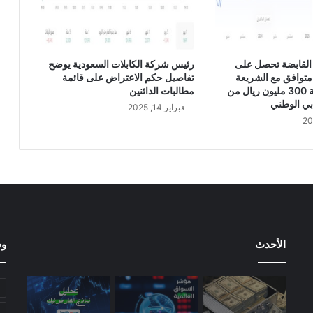
ل
ا
ا
ل
القابضة تحصل على
رئيس شركة الكابلات السعودية يوضح
ف
متوافق مع الشريعة
تفاصيل حكم الاعتراض على قائمة
ص
الإسلامية بقيمة 300 مليون ريال من
مطالبات الدائنين
ل
بي الوطني
فبراير 14, 2025
ي
ة
ب
ن
س
ب
ة
6
2
الأحدث
وس
ب
ا
ل
م
ئ