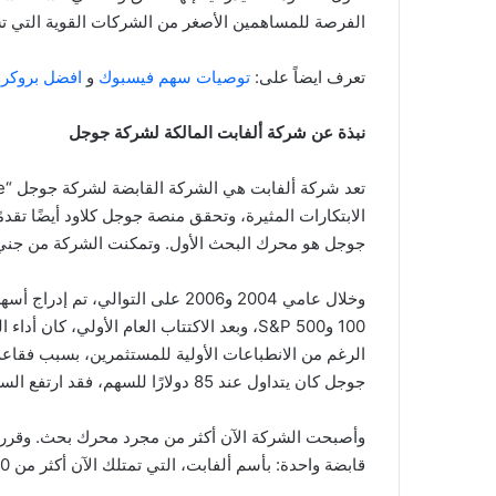
الفرصة للمساهمين الأصغر من الشركات القوية التي تش
تعرف ايضاً على:
توصيات سهم فيسبوك
و
افضل بروكر
نبذة عن شركة ألفابت المالكة لشركة جوجل
الابتكارات المثيرة، وتحقق منصة جوجل كلاود أيضًا تقدم
جوجل هو محرك البحث الأول. وتمكنت الشركة من جني ال
وخلال عامي 2004 و2006 على التوالي، تم إدراج أسهم جوجل في مؤشرات
100 وS&P 500، وبعد الاكتتاب العام الأولي، كان أداء الشركة في
الرغم من الانطباعات الأولية للمستثمرين، بسبب فقاعة
جوجل كان يتداول عند 85 دولارًا للسهم، فقد ارتفع السهم بما يقرب من 2367 بالمئة منذ ذلك الحين.
وأصبحت الشركة الآن أكثر من مجرد محرك بحث. وقرر
قابضة واحدة: بأسم ألفابت، التي تمتلك الآن أكثر من 400 شركة مختلفة. منذ عام 2015م.