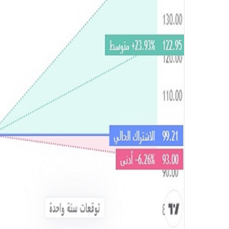
و
ن
ي
ا