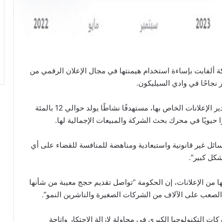
ة ألفابت بإساءة استخدام هيمنتها في مجال الإعلان الرقمي من
 نجاحًا في وادي السيليكون.
وقالت الحكومة إنه يجب إجبار جوجل على بيع وحدته مدير الإعلانات الخاص بها، مستهدفًا نشاطًا يولد حوالي 12 بالمئة
ل غير قانونية واستبعادية ومناهضة للمنافسة للقضاء على أي
شكل كبير”.
8 في المائة من إيراداتها من الإعلانات، إن الحكومة “تواصل تقديم حجج معيبة من شأنها
ن الصعب على الآلاف من الشركات الصغيرة والناشرين النمو”.
ت التكنولوجيا الكبرى في محاولة لإزالة الاحتكار واتاحة