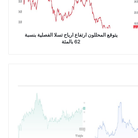
ع
ا
ل
م
ح
ل
يتوقع المحللون ارتفاع ارباح تسلا الفصلية بنسبة
ل
62 بالمئة
و
ن
ا
ر
ت
ف
ا
ع
ا
ر
ب
ا
ح
ت
س