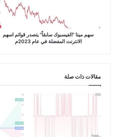
ي
ت
ا
"
ا
ل
سهم ميتا "الفيسبوك سابقاً" يتصدر قوائم اسهم
ف
الانترنت المفضلة في عام 2023م
ي
س
ب
و
ك
مقالات ذات صلة
س
ا
ب
ق
اً
"
ي
ت
ص
د