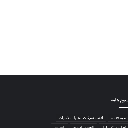
وم هامة
اسهم قديمة
افضل شركات التداول بالامارات
افضل شركة تداول
الاسهم القديمة
البحرين