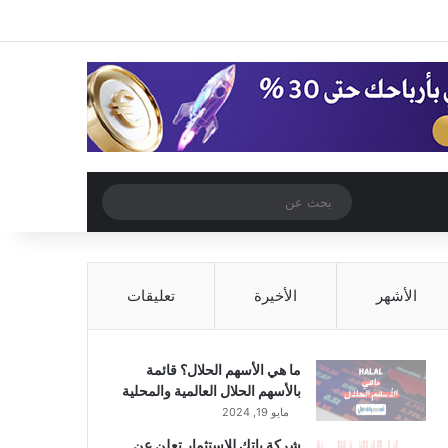
‫X
فيسبوك
‫YouTube
انستقرام
تسجيل الدخول
مقال عشوائي
إضافة عمود جا
مقال عشوائي
بحث
عن
الأشهر
الأخيرة
تعليقات
ما هي الأسهم الحلال؟ قائمة
بالأسهم الحلال العالمية والمحلية
مايو 19, 2024
شركة باتك للاستثمار تعلن عن