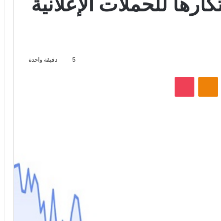
رها للحملات الإعلانية
5
دقيقة واحدة
VKontak
Odnoklassniki
‫Pocket