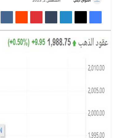
أسواق ديلي
أ
أغسطس 2, 2023
ر
فيسبوك
‫X
لينكدإن
‏Tumblr
بينتيريست
‏Reddit
‏te
س
ل
ب
ر
ي
د
ا
إ
ل
ك
ت
ر
و
ن
ي
ا