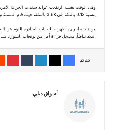
بنسبة 0.12 بالمئة إلى 3.98 بالمئة، حيث قام المستثمرين بالأقبال على الدولار كملاذ آمن على حساب الذهب.
من ناحية أخرى، أظهرت البيانات الصادرة اليوم عن ال
البلاد تباطأ، مسجل قراءة أقل من توقعات السوق، مم
فيسبوك
‫X
لينكدإن
‏Tumblr
بينتيريست
شاركها
أسواق ديلي
موق
ع
الوي
ب