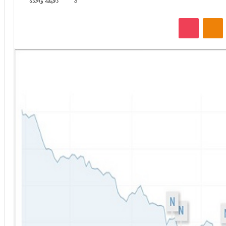
3
دقيقة واحدة
VKontak
Odnoklassniki
‫Pocket