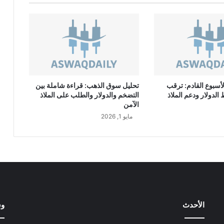
ا
ق
ت
ص
ا
د
ي
ة
أسبوع القادم: ترقب
تحليل سوق الذهب: قراءة شاملة بين
ت
لدولار ودعم الملاذ
التضخم والدولار والطلب على الملاذ
ع
الآمن
ل
مايو 1, 2026
ن
ع
ن
ت
ع
ي
ي
ن
م
الأحدث
وس
ن
ص