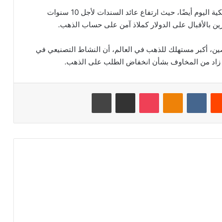
وفي الوقت نفسه، ارتفعت عوائد سندات الخزانة الأمريكية اليوم أيضًا، حيث ارتفاع عائد السندات لأجل 10 سنوات
صين، أكبر مستهلك للذهب في العالم، أن النشاط التصنيعي في
ا زاد من المخاوف بشأن انخفاض الطلب على الذهب.
‏Reddit
‏VKontakte
Odnoklassniki
‫Pocket
مشاركة عبر البريد
طباعة