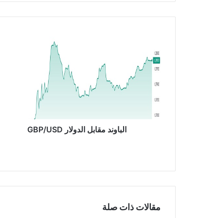
ا
ل
ب
ا
و
ن
د
م
ق
ا
الباوند مقابل الدولار GBP/USD
ب
ل
ا
ل
د
و
ل
مقالات ذات صلة
ا