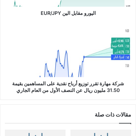
ا
ب
اليورو مقابل الين EUR/JPY
ل
ا
ش
ل
ر
ي
ك
ن
ة
E
م
U
ه
R
ا
/
ر
J
ة
P
ت
شركة مهارة تقرر توزيع أرباح نقدية على المساهمين بقيمة
Y
ق
31.50 مليون ريال عن النصف الأول من العام الجاري
ر
ر
ت
مقالات ذات صلة
و
ز
ي
ع