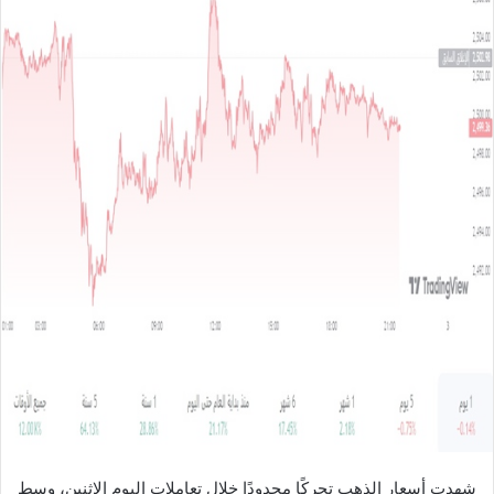
ل
ب
ر
ي
د
ا
إ
ل
ك
ت
ر
و
ن
ي
ا
شهدت أسعار الذهب تحركًا محدودًا خلال تعاملات اليوم الاثنين، وسط