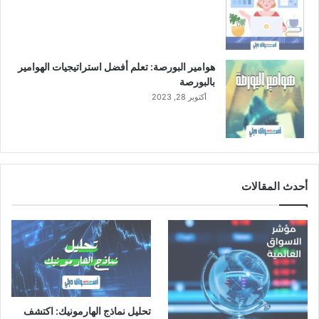
ا
ل
ن
ص
هوامير البورصة: تعلم أفضل استراتيجيات الهوامير
ف
بالبورصة
ا
أكتوبر 28, 2023
ل
أ
و
ل
م
ن
أحدث المقالات
ا
ل
ع
ا
م
ا
ل
ج
تحليل نماذج الهارمونيك: اكتشف
ا