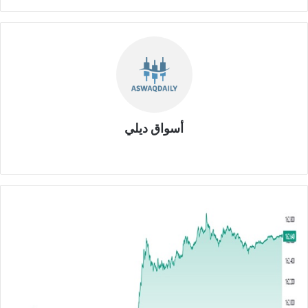
أسواق ديلي
موق
ع
الوي
ب
ا
ل
ي
و
ر
و
م
ق