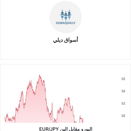
أسواق ديلي
موق
ع
الوي
ب
ا
ل
ي
و
ر
و
م
ق
ا
ب
اليورو مقابل الين EUR/JPY