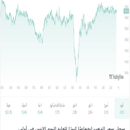
ل
ب
ر
ي
د
ا
إ
ل
ك
ت
ر
و
ن
ي
ا
سجل سعر الذهب انخفاضًا كبيرًا للغاية اليوم الاثنين في أولى