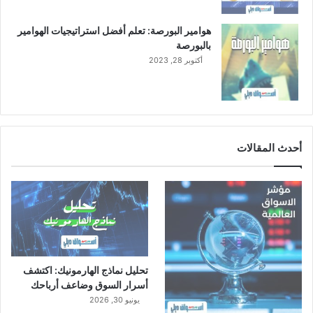
ا
ل
هوامير البورصة: تعلم أفضل استراتيجيات الهوامير
ص
بالبورصة
ا
أكتوبر 28, 2023
د
ر
ع
ن
د
ا
أحدث المقالات
ر
ا
ل
م
ر
ا
ج
ع
تحليل نماذج الهارمونيك: اكتشف
ة
أسرار السوق وضاعف أرباحك
ا
يونيو 30, 2026
ل