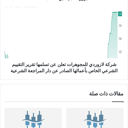
ل
ا
ش
ل
ر
ي
ك
ن
ة
E
ل
U
ا
R
ز
/
و
J
ر
P
د
شركة لازوردي للمجوهرات تعلن عن تسلمها تقرير التقييم
Y
ي
الشرعي الخاص بأعمالها الصادر عن دار المراجعة الشرعية
ل
ل
م
مقالات ذات صلة
ج
و
ه
ر
ا
ت