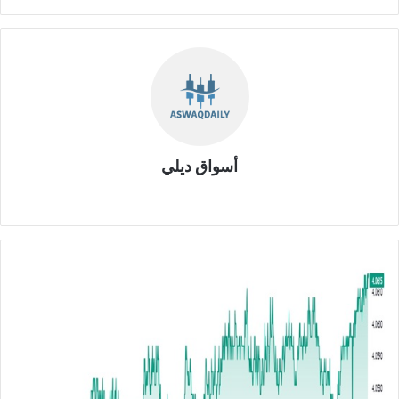
أسواق ديلي
موق
ع
الوي
ب
ا
ل
ي
و
ر
و
م
ق