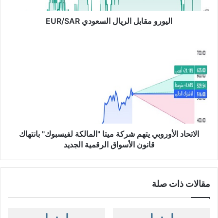
ا
ب
اليورو مقابل الريال السعودي EUR/SAR
ل
ا
ا
ل
ل
ر
ا
ي
ت
ا
ح
ل
ا
ا
د
ل
ا
س
ل
ع
أ
الاتحاد الأوروبي يتهم شركة ميتا "المالكة لفيسبوك" بانتهاك
و
و
قانون الأسواق الرقمية الجديد
د
ر
ي
و
E
ب
مقالات ذات صلة
U
ي
R
ي
/
ت
S
ه