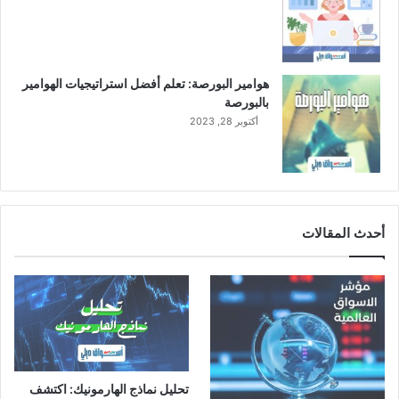
ق
ا
ل
ر
هوامير البورصة: تعلم أفضل استراتيجيات الهوامير
ق
بالبورصة
م
أكتوبر 28, 2023
ي
ة
ا
ل
ج
د
أحدث المقالات
ي
د
تحليل نماذج الهارمونيك: اكتشف