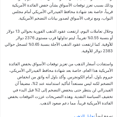
وذلك بسبب تعزز توقعات الأسواق بشأن خفض الفائدة الأمريكية
قريباً، خاصة بعد شهادة محافظ الفيدرالي الأمريكي أمام مجلس
النواب، ومع ترقب الأسواق لصدور بيانات التضخم الأمريكية.
وخلال تعاملات اليوم، ارتفعت عقود الذهب الفورية بحوالي 13 دولار
أو بنسبة 0.55% تقريباً، ليتم تداولها قرب مستوى 2376 دولار
للأوقية. كما ارتفعت عقود الذهب الآجلة بنسبة 0.65% لتسجل حوالي
2383 دولار للأوقية.
واستفادت أسعار الذهب من تعزيز توقعات الأسواق بخفض الفائدة
الأمريكية هذا العام، خاصة بعد شهادة محافظ الفيدرالي الأمريكي،
جيروم باول، أمام الكونجرس. وأكد باول أنه واثق من انخفاض
التضخم لكنه ليس مستعداً لتأكيد استدامته عند 2%، مضيفاً أن
الفيدرالي لن ينتظر حتى ينخفض التضخم إلى 2% قبل البدء في
تخفيف السياسة النقدية. وهذه التصريحات عززت التوقعات بخفض
الفائدة الأمريكية قريباً، مما دعم صعود الذهب.
تصفح ايضاً
تحليل الذهب