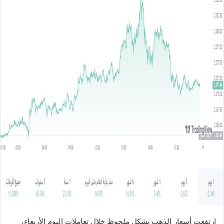
ل
ب
ر
ي
د
ا
إ
ل
ك
ت
ر
و
ن
ي
ا
ارتفعت أسعار الذهب بشكل ملحوظ خلال تعاملات اليوم الأربعاء،