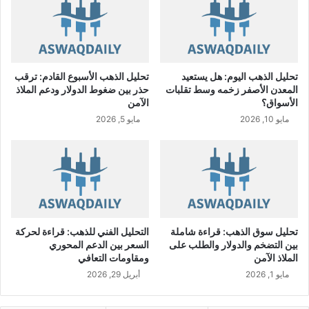
A
م
R
ش
ر
ك
ة
تحليل الذهب اليوم: هل يستعيد
تحليل الذهب الأسبوع القادم: ترقب
م
المعدن الأصفر زخمه وسط تقلبات
حذر بين ضغوط الدولار ودعم الملاذ
ي
الأسواق؟
الآمن
ت
مايو 10, 2026
مايو 5, 2026
ا
"
ا
ل
م
ا
ل
ك
تحليل سوق الذهب: قراءة شاملة
التحليل الفني للذهب: قراءة لحركة
ة
بين التضخم والدولار والطلب على
السعر بين الدعم المحوري
ل
الملاذ الآمن
ومقاومات التعافي
ف
مايو 1, 2026
أبريل 29, 2026
ي
س