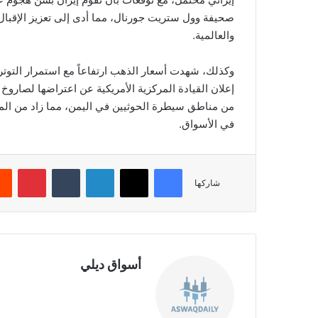
صحيفة وول ستريت جورنال، مما أدى إلى تعزيز الإقبال
والعالمية.
وكذلك، شهدت أسعار الذهب ارتفاعاً مع استمرار التوترا
إعلان القيادة المركزية الأمريكية عن اعتراضها لصاروخ
من مناطق سيطرة الحوثيين في اليمن، مما زاد من المخ
في الأسواق.
فيسبوك
‫X
لينكدإن
‏Tumblr
بينتيريست
شاركها
أسواق ديلي
موق
ع