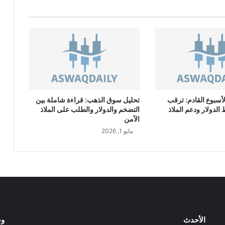
ا
ز
و
ر
د
ي
ل
ل
م
أسبوع القادم: ترقب
تحليل سوق الذهب: قراءة شاملة بين
ج
لدولار ودعم الملاذ
التضخم والدولار والطلب على الملاذ
و
الآمن
ه
مايو 1, 2026
ر
ا
ت
ب
ن
س
ب
ة
9
الأحدث
وس