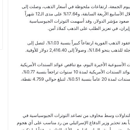
اليوم الجمعة، ارتفاعات ملحوظة في أسعار الذهب، وصلت إلى
ذروتها التاريخية، مع زيادة قيمة الذهب بنسبة 10.8% خلال الأسابيع الأربعة السابقة، و17.64% على مدى الـ12 شهراً
م صعود مؤشر الدولار، وقد أسهمت التوترات الجيوسياسية
يران، في تعزيز الطلب على الذهب كملاذ آمن.
فيما يخص تعاملات السوق العالمية اليوم، فقد شهدت عقود الذهب الفورية ارتفاعاً كبيراً بنسبة 1.03%، لتصل إلى
لأسبوعية الأخيرة اليوم، مع تناقص عوائد السندات الأمريكية
على الرغم من ارتفاع الدولار الأمريكي، حيث أظهرت عوائد السندات الأمريكية لمدة 10 سنوات تراجعاً بنسبة 0.77%،
وصولاً إلى نحو 4.539 نقطة، وكذلك انخفضت عوائد السندات لمدة 20 عاماً بنسبة 0.51%، لتبلغ حوالي 4.759 نقطة،
ي التداولات وسط مخاوف من تصاعد التوترات الجيوسياسية في
ً بعد تحذير وزير الدفاع الإسرائيلي من رد مناسب على أي هجوم
ى جنوب أو شمال إسرائيل في الأيام القادمة، وفقاً لما ذكرته