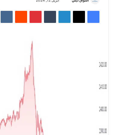
أسواق ديلي
أ
أبريل 12, 2024
ر
فيسبوك
‫X
لينكدإن
‏Tumblr
بينتيريست
‏Reddit
‏te
س
ل
ب
ر
ي
د
ا
إ
ل
ك
ت
ر
و
ن
ي
ا