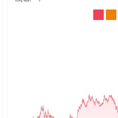
3
دقيقة واحدة
VKontak
Odnoklassniki
‫Pocket