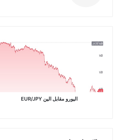
الوي
ب
ا
ل
ي
و
ر
و
م
ق
ا
ب
اليورو مقابل الين EUR/JPY
ل
ا
ل
ي
ن
E