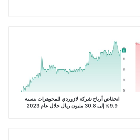
ا
ن
خ
ف
ا
ض
أ
ر
ب
ا
انخفاض أرباح شركة لازوردي للمجوهرات بنسبة
ح
9.9% إلى 30.8 مليون ريال خلال عام 2023
ش
ر
ك
ة
ل