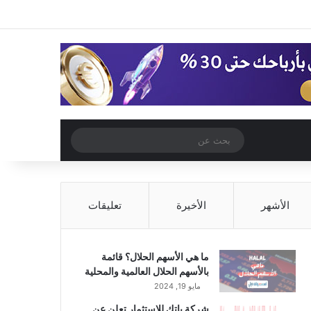
‫X
فيسبوك
‫YouTube
انستقرام
تسجيل الدخول
مقال عشوائي
إضافة عمود جا
مقال عشوائي
بحث
عن
الأشهر
الأخيرة
تعليقات
ما هي الأسهم الحلال؟ قائمة
بالأسهم الحلال العالمية والمحلية
مايو 19, 2024
شركة باتك للاستثمار تعلن عن