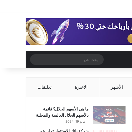
‫X
فيسبوك
‫YouTube
انستقرام
تسجيل الدخول
مقال عشوائي
إضافة عمود جا
مقال عشوائي
بحث
عن
الأشهر
الأخيرة
تعليقات
ما هي الأسهم الحلال؟ قائمة
بالأسهم الحلال العالمية والمحلية
مايو 19, 2024
شركة باتك للاستثمار تعلن عن