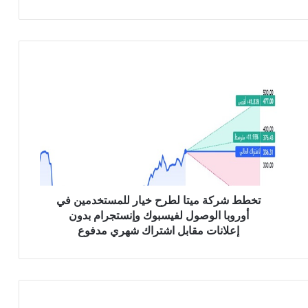
ت
خ
ط
ط
ش
ر
ك
ة
م
ي
تخطط شركة ميتا لطرح خيار للمستخدمين في
ت
أوروبا الوصول لفيسبوك وإنستجرام بدون
ا
إعلانات مقابل اشتراك شهري مدفوع
ل
ط
ر
ح
خ