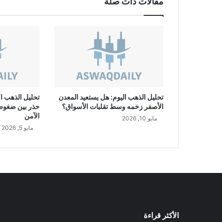
مقالات ذات صلة
ا
ل
س
ع
و
د
ي
E
U
تحليل الذهب اليوم: هل يستعيد المعدن
تحليل الذهب ال
R
الأصفر زخمه وسط تقلبات الأسواق؟
حذر بين ضغوط ا
/
الآمن
مايو 10, 2026
S
مايو 5, 2026
A
R
الأكثر قراءة