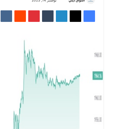
أسواق ديلي
أ
نوفمبر 14, 2023
ر
فيسبوك
‫X
لينكدإن
‏Tumblr
بينتيريست
‏Reddit
‏te
س
ل
ب
ر
ي
د
ا
إ
ل
ك
ت
ر
و
ن
ي
ا