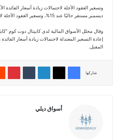
ديسمبر مستقر حاليًا عند 15%، وتسعير العقود الآجلة ‏لاحتمالات ‏الحفاظ على أسعار الفائدة بدون أي ‏‏تغيير عند 85%.‏
وقال محلل الأسواق المالية لدى كابيتال دوت كوم “كايل
إعادة التسعير المعتدلة لاحتمالات زيادة أسعار ‏الفائد
‏المقبل.‏
فيسبوك
‫X
لينكدإن
‏Tumblr
بينتيريست
شاركها
أسواق ديلي
موق
ع
الوي