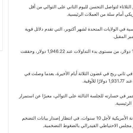
الثلاثاء لتواصل التحسن لليوم الثاني على التوالي من أقل
كي أمام سلة من العملات الرئيسية.‏
ة في الولايات المتحدة لشهر ‏أكتوبر، التي تقدم دلائل قوية
ر المقبل.‏
وزادت أسعار معدن الذهب بنسبة 0.15% إلى 1,948.46 دولار، من مستوى بدء ‏التداولات عند 1,946.22 دولار، وحققت
أسعار الذهب أمس الاثنين زيادة بنسبة 0.4%، في ثاني ربح في غضون ‏الثلاثة أيام الأخيرة، بعدما وصلت في
وقية.‏
الدولار اليوم الثلاثاء بحوالي 0.1%، ليستمر في خسارته للجلسة الثالثة على ‏التوالي، معبرًا عن استمرار
لرئيسية.‏
ويحدث هذا الانخفاض في ظل تباطؤ عائد سندات الخزانة الأمريكية لأجل 10 ‏سنوات، في انتظار إصدار بيانات التضخم
ثر مجلس الاحتياطي الفيدرالي بالضغوط التضخمية.‏