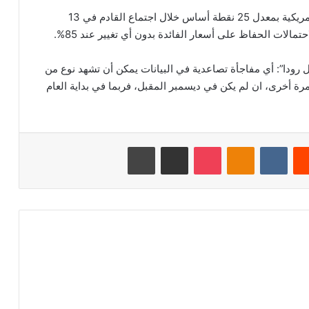
وتسعير العقود الآجلة لاحتمالات زيادة أسعار الفائدة الأمريكية ‏‏بمعدل 25 نقطة أساس ‏‏خلال اجتماع القادم في 13
 رودا”: أي مفاجأة تصاعدية في ‏البيانات يمكن أن تشهد نوع من
ة مرة أخرى، ان لم يكن في ديسمبر المقبل، فربما في بداية العام
‏Reddit
‏VKontakte
Odnoklassniki
‫Pocket
مشاركة عبر البريد
طباعة