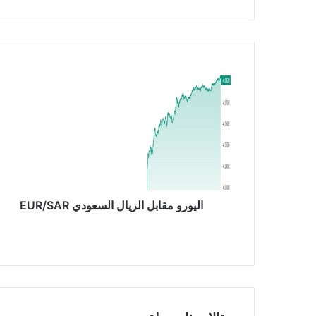
ب
ا
ل
ي
و
ر
و
م
ق
ا
ب
اليورو مقابل الريال السعودي EUR/SAR
ل
ا
ل
ر
ي
ا
ل