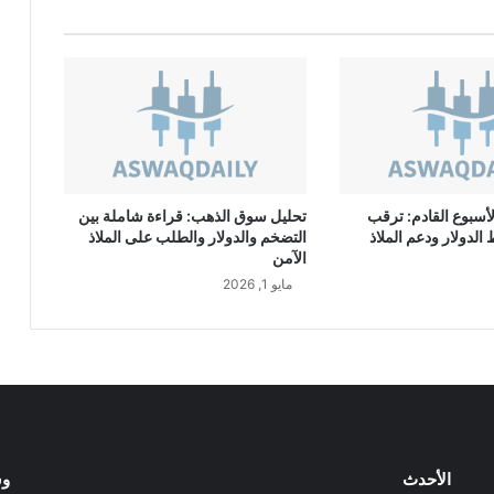
ي
ا
ر
ل
ل
م
س
ت
خ
أسبوع القادم: ترقب
تحليل سوق الذهب: قراءة شاملة بين
د
لدولار ودعم الملاذ
التضخم والدولار والطلب على الملاذ
م
الآمن
ي
مايو 1, 2026
ن
ف
ي
أ
و
ر
و
ب
ا
الأحدث
وس