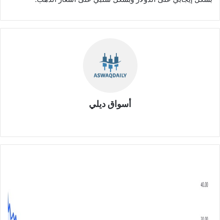
أسواق ديلي
موق
ع
الوي
ب
ش
ر
ك
ة
ن
ي