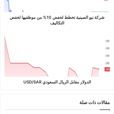
و
ا
ل
ص
شركة نيو الصينية تخطط لخفض 10% من موظفيها لخفض
ي
التكاليف
ن
ي
ا
ة
ل
ت
د
خ
و
ط
ل
ط
ا
ل
ر
خ
م
ف
ق
ض
ا
الدولار مقابل الريال السعودي USD/SAR
1
ب
0
ل
%
ا
مقالات ذات صلة
م
ل
ن
ر
م
ي