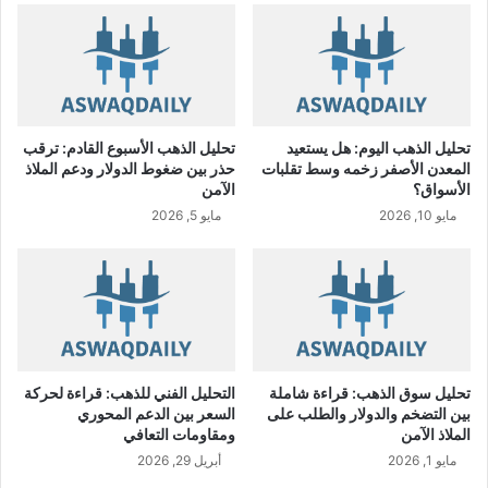
و
ا
ظ
ل
ف
ا
ي
ل
ه
س
ا
ع
تحليل الذهب اليوم: هل يستعيد
تحليل الذهب الأسبوع القادم: ترقب
ل
و
المعدن الأصفر زخمه وسط تقلبات
حذر بين ضغوط الدولار ودعم الملاذ
خ
د
الأسواق؟
الآمن
ف
ي
مايو 10, 2026
مايو 5, 2026
ض
U
ا
S
ل
D
ت
/
ك
S
ا
A
ل
R
ي
تحليل سوق الذهب: قراءة شاملة
التحليل الفني للذهب: قراءة لحركة
ف
بين التضخم والدولار والطلب على
السعر بين الدعم المحوري
الملاذ الآمن
ومقاومات التعافي
مايو 1, 2026
أبريل 29, 2026