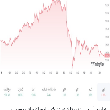
ل
ب
ر
ي
د
ا
إ
ل
ك
ت
ر
و
ن
ي
ا
تراجعت أسعار الذهب قليلاً في تداولات اليوم الأربعاء، وخسرت ما