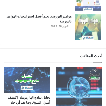
ل
ل
ه
هوامير البورصة: تعلم أفضل استراتيجيات الهوامير
ا
بالبورصة
ل
أكتوبر 28, 2023
ع
ث
ي
م
ل
ل
أحدث المقالات
أ
ز
ي
ا
ء
تحليل نماذج الهارمونيك: اكتشف
أسرار السوق وضاعف أرباحك