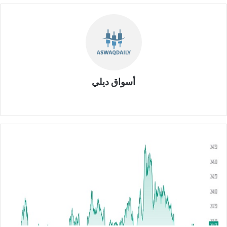
أسواق ديلي
موق
ع
الوي
ب
ت
ح
ل
ي
ل
ا
ل
ذ
ه