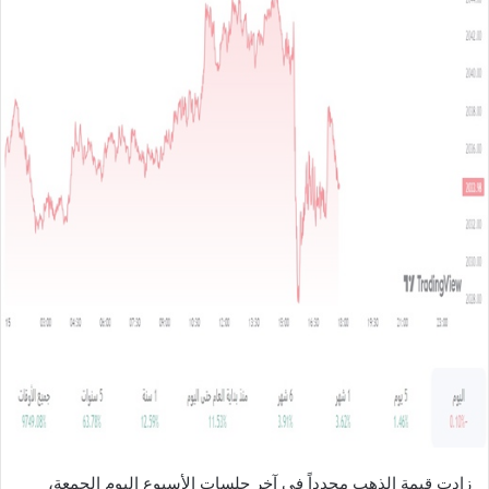
ل
ب
ر
ي
د
ا
إ
ل
ك
ت
ر
و
ن
ي
ا
زادت قيمة الذهب مجدداً في آخر جلسات الأسبوع اليوم الجمعة،