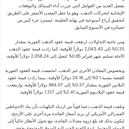
بفضل العديد من العوامل التي عززت أداء السبائك والتوقعات
الإيجابية لتحركات الذهب، وهو ما جعل المعدن الأصفر على الطريق
لتحقيق أرباح أسبوعية في نهاية الجلسة، ليسترد جزء كبير من
خسائره في الأسبوع السابق.
ومن ناحية التداولات، ارتفعت قيمة عقود الذهب الفورية بمقدار
0.35% إلى 2,043.43 دولاراً للأوقية، كما زادت قيمة عقود الذهب
الآجلة تسليم شهر فبراير 0.65% لتصل إلى 2,058.24 دولاراً للأوقية.
وبخصوص المعادن الأخرى غير الذهب، انخفضت قيمة العقود الفورية
للفضة بنسبة 0.1% إلى 24.16 دولاراً للأوقية، بينما زادت قيمة عقود
البلاتين الفورية بمقدار 0.37% إلى 964.07 دولاراً للأوقية، وارتفعت
قيمة عقود البلاديوم الفورية 2.41% إلى 1,137 دولاراً للأوقية.
وتلقت قيمة الذهب دعما قوياً من ازدياد التكهنات بأن بنك الاحتياطي
الفيدرالي الأمريكي لن يزيد أسعار الفائدة مرة أخرى على الأرجح،
ليكون بذلك قد بلغ ذروة معدلات الفائدة، مع تحول الأنظار حالياً إلى
الموعد المحتمل لبدء اللجنة الفيدرالية للسوق المفتوحة بخفض