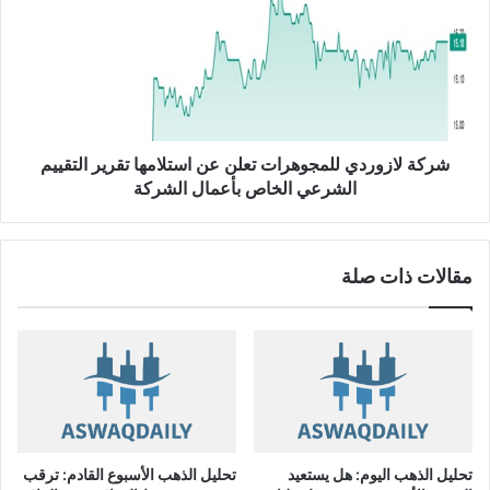
ك
ن
ة
E
ل
U
ا
R
ز
/
و
J
ر
P
د
شركة لازوردي للمجوهرات تعلن عن استلامها تقرير التقييم
Y
ي
الشرعي الخاص بأعمال الشركة
ل
ل
م
مقالات ذات صلة
ج
و
ه
ر
ا
ت
ت
ع
ل
تحليل الذهب اليوم: هل يستعيد
تحليل الذهب الأسبوع القادم: ترقب
ن