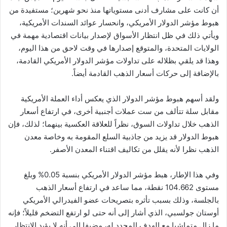
أن كانت على مشارف أدنى مستوياتها منذ نحو شهرين؛ مستفيدة من
هبوط مؤشر الدولار الأمريكي، وانحسار عوائد السندات الأمريكية،
ويأتي ذلك في ظل انتظار الأسواق لإصدار بيانات اقتصادية مهمة في
الولايات المتحدة، والمتوقع إصدارها في وقت لاحق من هذا اليوم،
وهذا قد يلقي بظلاله على تداولات مؤشر الدولار الأمريكي القادمة،
بالإضافة إلى حركات أسعار الذهب القادمة أيضاً.
ولقد أسهم هبوط مؤشر الدولار الذي يعكس أداء العملة الأمريكية
مقابل سلة تتألف من ست عملات أجنبية أخرى، في ارتفاع أسعار
الذهب خلال تداولات السوق، نظراً للعلاقة العكسية بينهما؛ لذلك، فإن
هبوط الدولار قد يزيد من جاذبية السلع المقومة به وخاصة معدن
الذهب نظرا لأنه يقلل من تكاليف اقتناء المعدن الأصفر.
وفي هذا الإطار، هبط مؤشر الدولار الأمريكي بنسبة 0.05% وبلغ
مستوى 104.662 نقطة، مما ساعد في ارتفاع أسعار الذهب
بالجلسة، وذلك بسبب تأثره بتصريحات عضو الفيدرالي الأمريكي
أوستان جولسبي، الذي أشار إلى أنه حتى لو ارتفع التضخم قليلاً؛ فإنه
ما زال متماشيا مع الهدف المحدد له، مضيفا إلى أنه لا يؤيد الانتظار