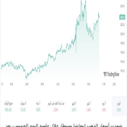
ل
ب
ر
ي
د
ا
إ
ل
ك
ت
ر
و
ن
ي
ا
شهدت أسعار الذهب انتعاشا بسيطا، خلال جلسة اليوم الخميس، بعد