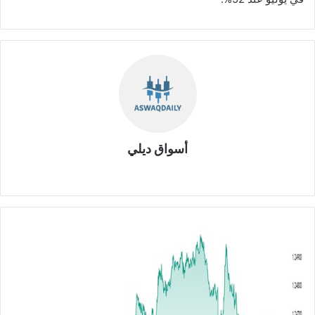
أسواق ديلي
موق
ع
الوي
ب
ا
ل
ب
ا
و
ن