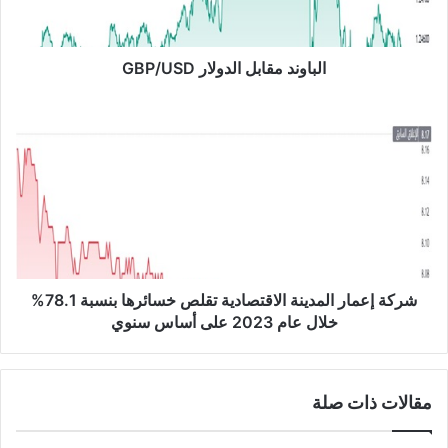
د
م
ق
ا
الباوند مقابل الدولار GBP/USD
ب
ل
ش
ا
ر
ل
ك
د
ة
و
إ
ل
ع
ا
م
ر
ا
G
ر
B
ا
شركة إعمار المدينة الاقتصادية تقلص خسائرها بنسبة 78.1%
P
ل
خلال عام 2023 على أساس سنوي
/
م
U
د
S
ي
مقالات ذات صلة
D
ن
ة
ا