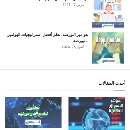
ل
مارس 17, 2023
ى
أ
س
ا
س
هوامير البورصة: تعلم أفضل استراتيجيات الهوامير
س
بالبورصة
ن
أكتوبر 28, 2023
و
ي
أحدث المقالات