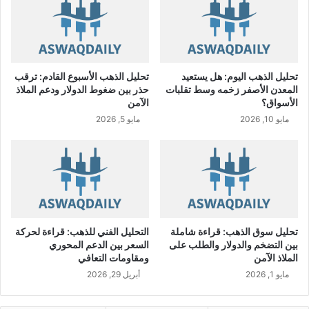
ن
ل
ع
ا
ل
ل
ا
س
م
ع
تحليل الذهب اليوم: هل يستعيد
تحليل الذهب الأسبوع القادم: ترقب
ت
و
المعدن الأصفر زخمه وسط تقلبات
حذر بين ضغوط الدولار ودعم الملاذ
ه
د
الأسواق؟
الآمن
ا
ي
مايو 10, 2026
مايو 5, 2026
ا
U
ل
S
ت
D
ج
/
ا
S
ر
A
ي
R
ة
تحليل سوق الذهب: قراءة شاملة
التحليل الفني للذهب: قراءة لحركة
ا
بين التضخم والدولار والطلب على
السعر بين الدعم المحوري
ل
الملاذ الآمن
ومقاومات التعافي
ج
مايو 1, 2026
أبريل 29, 2026
د
ي