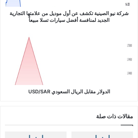
ل
ص
شركة نيو الصينية تكشف عن أول موديل من علامتها التجارية
ي
الجديد لمنافسة أفضل سيارات تسلا مبيعاً
ن
ي
ا
ة
ل
ت
د
ك
و
ش
ل
ف
ا
ع
ر
ن
م
أ
ق
و
ا
الدولار مقابل الريال السعودي USD/SAR
ل
ب
م
ل
و
ا
مقالات ذات صلة
د
ل
ي
ر
ل
ي
م
ا