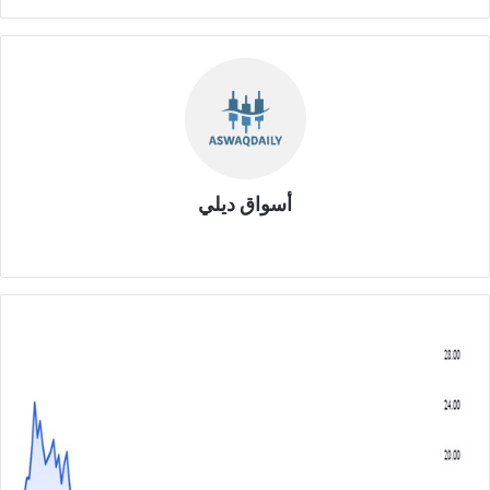
أسواق ديلي
موق
ع
الوي
ب
ش
ر
ك
ة
ن
ي
و
ا