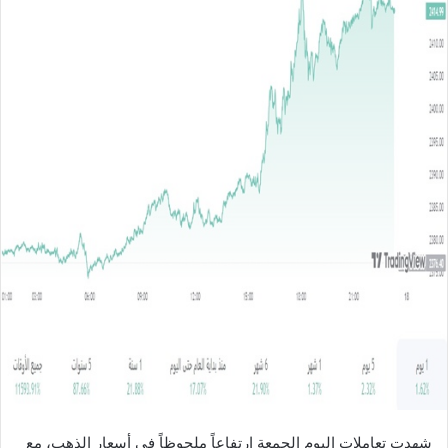
ل
ب
ر
ي
د
ا
إ
ل
ك
ت
ر
و
ن
ي
ا
شهدت تعاملات اليوم الجمعة ارتفاعاً ملحوظاً في أسعار الذهب، مع