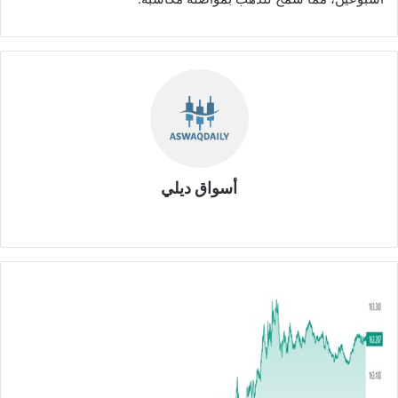
أسواق ديلي
موق
ع
الوي
ب
ا
ل
ي
و
ر
و