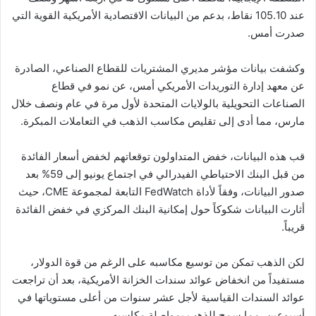
عند 105.10 نقاط، بدعم من البيانات الاقتصادية الأمريكية القوية التي
صدرت أمس.
وكشفت بيانات مؤشر مديري المشتريات للقطاع الصناعي، الصادرة
عن معهد إدارة التوريدات الأمريكي أمس، عن نمو في قطاع
الصناعات التحويلية بالولايات المتحدة لأول مرة في عام ونصف خلال
مارس، مما أدى إلى تقليص مكاسب الذهب في التعاملات المبكرة.
قب هذه البيانات، خفض المتداولون توقعاتهم لخفض أسعار الفائدة
من قبل البنك الاحتياطي الفيدرالي في اجتماع يونيو إلى 59% بعد
صدور البيانات، وفقاً لأداة FedWatch التابعة لمجموعة CME، حيث
أثارت البيانات شكوكاً حول إمكانية البنك المركزي في خفض الفائدة
قريباً.
لكن الذهب تمكن من توسيع مكاسبه على الرغم من قوة الدولار،
مستفيداً من انخفاض عوائد سندات الخزانة الأمريكية، بعد أن تراجعت
عوائد السندات القياسية لأجل عشر سنوات من أعلى مستوياتها في
أسبوعين، مما سمح للذهب بمواصلة مكاسبه.