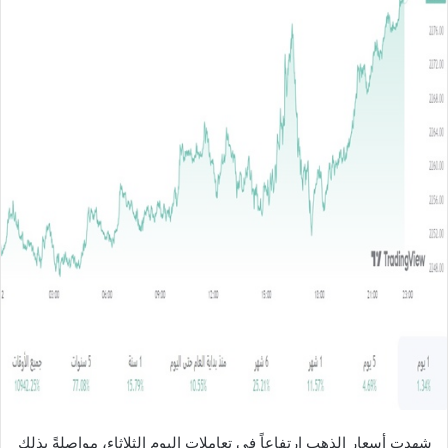
ل
ب
ر
ي
د
ا
إ
ل
ك
ت
ر
و
ن
ي
ا
شهدت أسعار الذهب ارتفاعاً في تعاملات اليوم الثلاثاء، مواصلةً بذلك