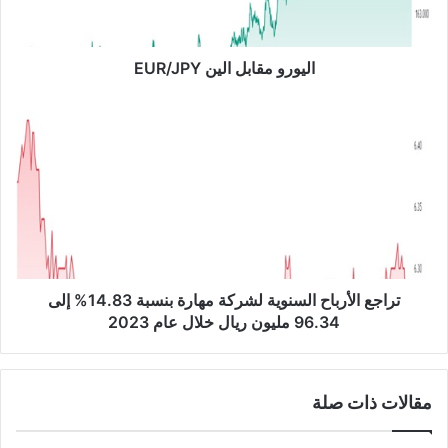
م
ق
ا
ب
اليورو مقابل الين EUR/JPY
ل
ا
ت
ل
ر
ي
ا
ن
ج
E
ع
U
ا
R
ل
/
أ
J
ر
P
ب
تراجع الأرباح السنوية لشركة مهارة بنسبة 14.83% إلى
Y
ا
96.34 مليون ريال خلال عام 2023
ح
ا
ل
مقالات ذات صلة
س
ن
و