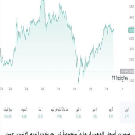
ل
ب
ر
ي
د
ا
إ
ل
ك
ت
ر
و
ن
ي
ا
شهدت أسعار الذهب ارتفاعاً ملحوظاً في تعاملات اليوم الاثنين، حيث