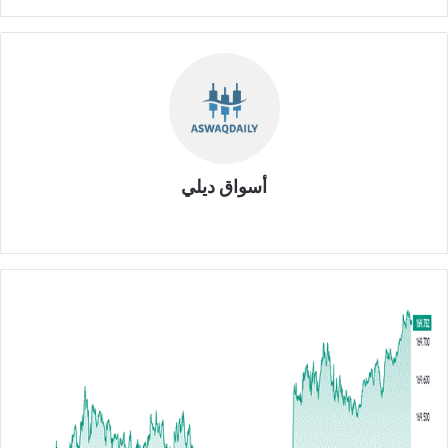
أسواق ديلي
موق
ع
الوي
ب
ا
ل
ي
و
ر
و
م
ق