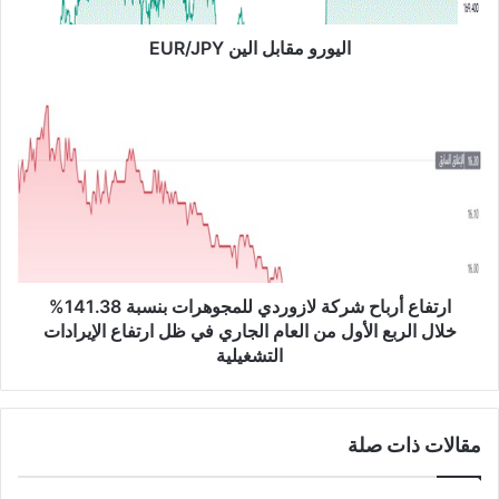
ا
ب
اليورو مقابل الين EUR/JPY
ل
ا
ا
ل
ر
ي
ت
ن
ف
E
ا
U
ع
R
أ
/
ر
J
ب
P
ا
ارتفاع أرباح شركة لازوردي للمجوهرات بنسبة 141.38%
Y
ح
خلال الربع الأول من العام الجاري في ظل ارتفاع الإيرادات
ش
التشغيلية
ر
ك
ة
مقالات ذات صلة
ل
ا
ز