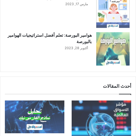
مارس 17, 2023
ع
ا
م
ا
ل
هوامير البورصة: تعلم أفضل استراتيجيات الهوامير
ج
بالبورصة
ا
أكتوبر 28, 2023
ر
ي
ف
ي
ظ
ل
أحدث المقالات
ا
ر
ت
ف
ا
ع
ا
ل