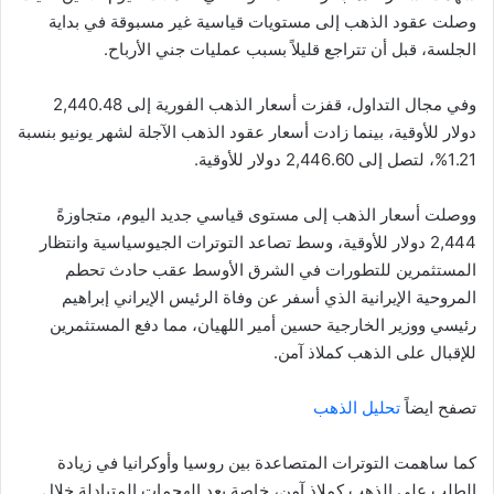
وصلت عقود الذهب إلى مستويات قياسية غير مسبوقة في بداية
الجلسة، قبل أن تتراجع قليلاً بسبب عمليات جني الأرباح.
وفي مجال التداول، قفزت أسعار الذهب الفورية إلى 2,440.48
دولار للأوقية، بينما زادت أسعار عقود الذهب الآجلة لشهر يونيو بنسبة
1.21%، لتصل إلى 2,446.60 دولار للأوقية.
ووصلت أسعار الذهب إلى مستوى قياسي جديد اليوم، متجاوزةً
2,444 دولار للأوقية، وسط تصاعد التوترات الجيوسياسية وانتظار
المستثمرين للتطورات في الشرق الأوسط عقب حادث تحطم
المروحية الإيرانية الذي أسفر عن وفاة الرئيس الإيراني إبراهيم
رئيسي ووزير الخارجية حسين أمير اللهيان، مما دفع المستثمرين
للإقبال على الذهب كملاذ آمن.
تصفح ايضاً
تحليل الذهب
كما ساهمت التوترات المتصاعدة بين روسيا وأوكرانيا في زيادة
الطلب على الذهب كملاذ آمن، خاصة بعد الهجمات المتبادلة خلال