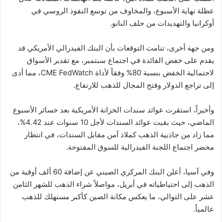
عطلة نهاية الأسبوع، والمخاوف من توسع النفوذ الروسي في
أوكرانيا والتهديدات من حلف الناتو.
ومن جهة أخرى، تنامت التوقعات بأن البنك الفيدرالي الأمريكي قد
يقدم على خفض الفائدة في اجتماع سبتمبر، مع تقدير الأسواق
لاحتمالية الخفض بنسبة 80% وفقاً لأداة CME FedWatch، مما أدى
إلى تراجع الدولار وفتح المجال للذهب للارتفاع.
وأخيراً، استقرت عوائد سندات الخزانة الأمريكية بعد خسائر الأسبوع
الماضي، حيث بقيت عوائد السندات لأجل 10 سنوات عند 4.42%،
مما زاد من جاذبية الذهب كملاذ آمن مقابل السندات، في انتظار
محضر اجتماع اللجنة الفيدرالية للسوق المفتوحة.
وفي آسيا، أعلن البنك المركزي الصيني عن إضافة 60 ألف أوقية من
الذهب إلى احتياطياته في أبريل، مواصلاً شراء الذهب للشهر الثامن
عشر على التوالي، ما يعكس مكانة الصين كأكبر مستهلك للذهب
عالمياً.