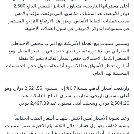
أعلى مستوياتها التاريخية، متجاوزة الحاجز النفسي البالغ 2,500
دولار للأونصة، بعد استئناف مكاسبها التي توقفت مؤقتاً بالأمس
بسبب عمليات التقاط الأنفاس. ويعزز هذا الارتفاع التراجع المستمر
في مستويات الدولار الأمريكي في سوق العملات الأجنبية.
وتستمر عمليات بيع العملة الأمريكية مع اقتراب مجلس الاحتياطي
الفيدرالي من بدء دورة تيسير نقدي جديدة في سبتمبر المقبل. ومع
التسعير الكامل لاحتمالات خفض أسعار الفائدة بنحو 25 نقطة
أساس، تنتظر الأسواق هذا الأسبوع أدلة هامة حول حجم التخفيضات
المحتملة لهذا العام.
وارتفعت أسعار الذهب بنسبة 0.7% إلى مستوى 2,521.55 دولار، وهو
أعلى مستوى تاريخي، مقارنة بمستوى افتتاح التعاملات عند
2,504.26 دولار، وسجلت أدنى مستوى عند 2,497.39 دولار.
وعند تسوية الأسعار أمس الاثنين، شهدت أسعار الذهب انخفاضاً
بنسبة 0.2%، وهو أول خسارة خلال الثلاثة أيام الأخيرة، ضمن عمليات
تصحيح وجني أرباح بعد تحقيقها مستوى قياسي جديد في وقت سابق