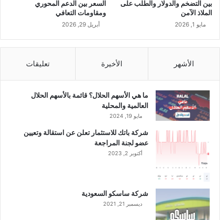
ل
بين التضخم والدولار والطلب على
السعر بين الدعم المحوري
ر
الملاذ الآمن
ومقاومات التعافي
ب
مايو 1, 2026
أبريل 29, 2026
ع
ا
ل
ث
الأشهر
الأخيرة
تعليقات
ا
ن
ي
ما هي الأسهم الحلال؟ قائمة بالأسهم الحلال
م
العالمية والمحلية
ن
مايو 19, 2024
ا
شركة باتك للاستثمار تعلن عن استقالة وتعيين
ل
عضو لجنة المراجعة
ع
أكتوبر 2, 2023
ا
م
ا
ل
شركة ساسكو السعودية
ج
ديسمبر 21, 2021
ا
ر