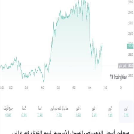
ل
ب
ر
ي
د
ا
إ
ل
ك
ت
ر
و
ن
ي
ا
سجلت أسعار الذهب في السوق الأوروبية اليوم الثلاثاء قفزة إلى