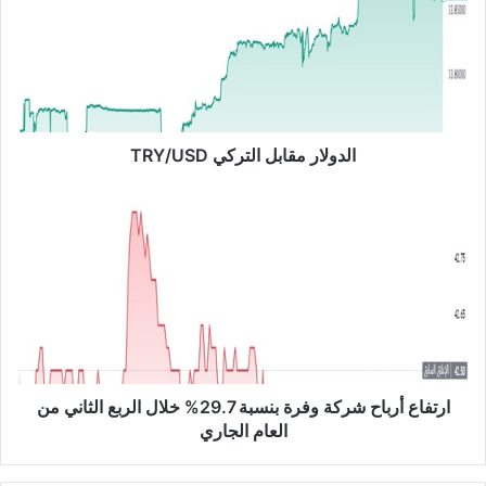
و
ل
ا
ر
م
ق
ا
الدولار مقابل التركي TRY/USD
ب
ل
ا
ا
ر
ل
ت
ت
ف
ر
ا
ك
ع
ي
أ
T
ر
R
ب
Y
ا
ارتفاع أرباح شركة وفرة بنسبة 29.7% خلال الربع الثاني من
/
ح
العام الجاري
U
ش
S
ر