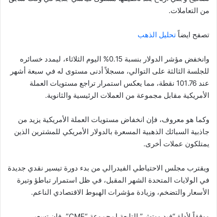
من التعاملات.
تصفح ايضاً
تحليل الذهب
وانخفض مؤشر الدولار بنسبة 0.15% اليوم الثلاثاء، ليمدد خسائره
للجلسة الثالثة على التوالي، مسجلاً أدنى مستوى له في سبعة أشهر
عند 101.76 نقطة، مما يعكس استمرار تراجع مستويات العملة
الأمريكية مقابل مجموعة من العملات الرئيسية والثانوية.
وكما هو معروف، فإن انخفاض مستويات العملة الأمريكية يزيد من
جاذبية السبائك الذهبية المسعرة بالدولار الأمريكي للمشترين الذين
يمتلكون عملات أخرى.
ويقترب مجلس الاحتياطي الفيدرالي من بدء دورة تيسير نقدي جديدة
في الولايات المتحدة الشهر المقبل، في ظل استمرار تباطؤ وتيرة
الأسعار والتضخم، وزيادة مؤشرات الهبوط الاقتصادي الناعم.
ووفقاً لأداة “فيد ووتش” التابعة لمجموعة “CME”، فإن تسعير