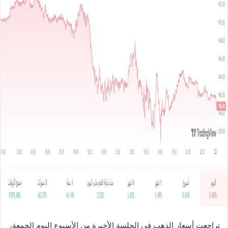
ل
ب
ر
ي
د
ا
إ
ل
ك
ت
ر
و
ن
ي
ا
تراجعت أسعار الذهب في الجلسة الأخيرة من الأسبوع اليوم الجمعة،