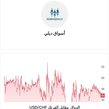
أسواق ديلي
موق
ع
الوي
ب
ا
ل
د
و
ل
ا
ر
م
ق
ا
الدولار مقابل الفرنك USD/CHF