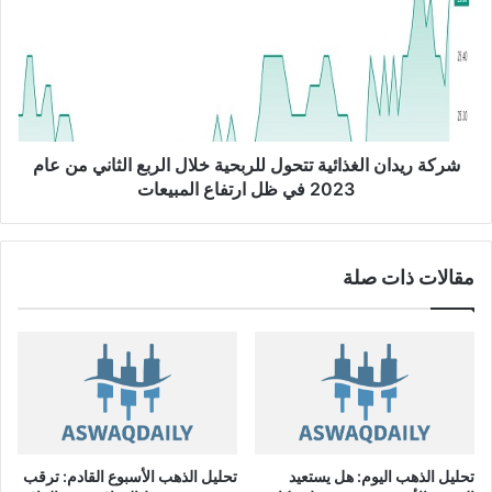
ك
ك
ة
ن
ر
د
ي
ي
د
U
ا
S
ن
D
ا
شركة ريدان الغذائية تتحول للربحية خلال الربع الثاني من عام
/
ل
2023 في ظل ارتفاع المبيعات
C
غ
A
ذ
D
ا
مقالات ذات صلة
ئ
ي
ة
ت
ت
ح
و
ل
ل
تحليل الذهب اليوم: هل يستعيد
تحليل الذهب الأسبوع القادم: ترقب
ل