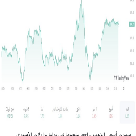
ل
ب
ر
ي
د
ا
إ
ل
ك
ت
ر
و
ن
ي
ا
شهدت أسعار الذهب تراجعا ملحوظ في بداية تداولات الأسبوع،