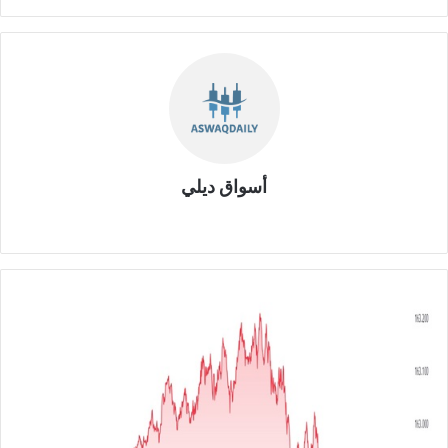
أسواق ديلي
موق
ع
الوي
ب
ا
ل
ي
و
ر
و
م
ق