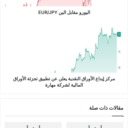
ا
ب
اليورو مقابل الين EUR/JPY
ل
ا
م
ل
ر
ي
ك
ن
ز
E
إ
U
ي
R
د
/
ا
J
ع
P
ا
مركز إيداع الأوراق النقدية يعلن عن تطبيق تجزئة الأوراق
Y
ل
المالية لشركة مهارة
أ
و
ر
مقالات ذات صلة
ا
ق
ا
ل