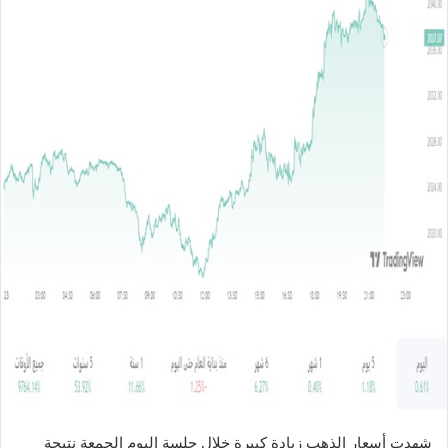
ل
ب
ر
ي
د
ا
إ
ل
ك
ت
ر
و
ن
ي
ا
شهدت أسعار الذهب زيادة كبيرة خلال جلسة اليوم الجمعة نتيجة