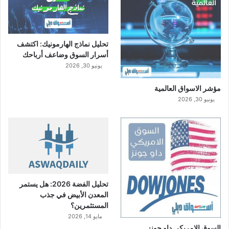
ا
ل
ن
ظ
تحليل نماذج الهارمونيك: اكتشف
ا
أسرار السوق وضاعف أرباحك
م
يونيو 30, 2026
ي
ل
مؤشر الاسواق العالمية
ل
أ
يونيو 30, 2026
ر
ب
ا
ح
ا
ل
م
تحليل الفضة 2026: هل يستمر
ب
المعدن الأبيض في جذب
ق
المستثمرين؟
ا
مايو 14, 2026
ة
السوق الامريكي داو جونز