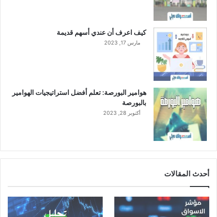
9
م
ل
كيف اعرف أن عندي أسهم قديمة
ي
مارس 17, 2023
ا
ر
ر
ي
ا
هوامير البورصة: تعلم أفضل استراتيجيات الهوامير
ل
بالبورصة
م
أكتوبر 28, 2023
ن
ا
ل
ا
ح
ت
أحدث المقالات
ي
ا
ط
ي