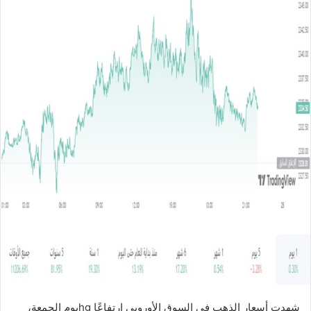
ل
ب
ر
ي
د
ا
إ
ل
ك
ت
ر
و
ن
ي
ا
شهدت أسعار الذهب في السوق الأوروبي ارتفاعًا hgيوم الجمعة،