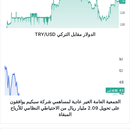
ل
ا
ر
م
ق
ا
الدولار مقابل التركي TRY/USD
ب
ل
ا
ا
ل
ل
ج
ت
م
ر
ع
ك
ي
ي
ة
T
ا
R
ل
Y
ع
الجمعية العامة الغير عادية لمساهمي شركة سبكيم يوافقون
/
ا
على تحويل 2.09 مليار ريال من الاحتياطي النظامي للأرباح
U
م
المبقاة
S
ة
D
ا