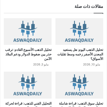
ل
مقالات ذات صلة
غ
ي
ر
ع
ا
د
ي
ة
ل
تحليل الذهب اليوم: هل يستعيد
تحليل الذهب الأسبوع القادم: ترقب
م
المعدن الأصفر زخمه وسط تقلبات
حذر بين ضغوط الدولار ودعم الملاذ
س
الأسواق؟
الآمن
ا
مايو 10, 2026
مايو 5, 2026
ه
م
ي
ش
ر
ك
ة
س
تحليل سوق الذهب: قراءة شاملة
التحليل الفني للذهب: قراءة لحركة
ب