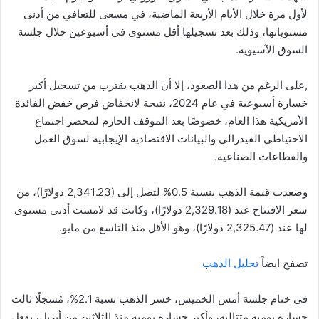
لأول مرة خلال الأيام الأربعة الماضية، في مسعى للتعافي من أدنى
مستوياتها، وذلك بعد تسجيلها أقل مستوى في أسبوعين خلال جلسة
السوق الآسيوية.
,على الرغم من هذا الصعود، إلا أن الذهب يقترب من تسجيل أكبر
خسارة أسبوعية في عام 2024، نتيجة لانخفاض فرص خفض الفائدة
الأمريكية هذا العام، خصوصًا بعد الموقف الحازم لمحضر اجتماع
الاحتياطي الفيدرالي والبيانات الاقتصادية الإيجابية لسوق العمل
والقطاعات الصناعية.
وصعدت قيمة الذهب بنسبة 0.5% لتصل إلى (2,341.23 دولارًا)، من
سعر الافتتاح عند (2,329.18 دولارًا)، وكانت قد لامست أدنى مستوى
لها عند (2,325.47 دولارًا)، وهو الأقل منذ التاسع من مايو.
تصفح ايضاً
تحليل الذهب
في ختام جلسة أمس الخميس، خسر الذهب نسبة 2.1%، مُسجلًا ثالث
خسارة يومية متتالية، وأكبر خسارة يومية منذ الثلاثين من أبريل، بفعل