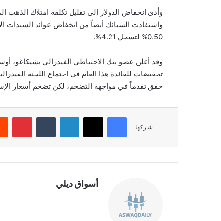
وأدى انخفاض الدولار إلى تقليل تكلفة امتلاك الذهب الم
0.50% لتسجل 4.21%.
وقد أعلن عضو بنك الاحتياطي الفيدرالي بشيكاغو، أوست
تخفيضات للفائدة هذا العام في اجتماع اللجنة الفيدرال
حقق تقدماً في مواجهة التضخم، لكن تضخم أسعار الإسك
فيسبوك
‫X
لينكدإن
‏Tumblr
بينتيريست
شاركها
أسواق ديلي
موق
ع