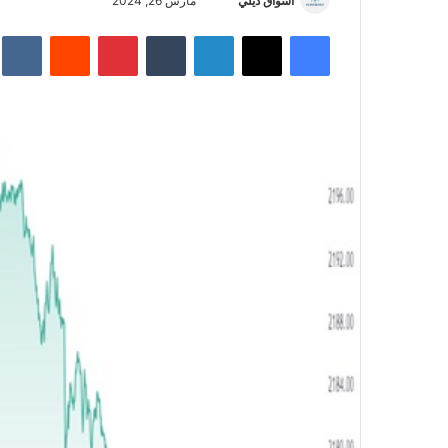
أسواق ديلي
أ
مارس 26, 2024
ر
فيسبوك
‫X
لينكدإن
‏Tumblr
بينتيريست
‏Reddit
‏te
س
ل
ب
ر
ي
د
ا
إ
ل
ك
ت
ر
و
ن
ي
ا