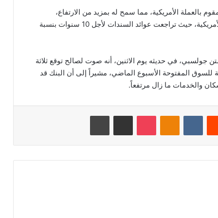
قوم بالعملة الأمريكية، مما سمح له بمزيد من الارتفاع،
واستفادت السبائك أيضاً من انخفاض عوائد السندات الأمريكية، حيث تراجعت عوائد السندات لأجل 10 سنوات بنسبة
ن جولسبي، في حديثه يوم الاثنين، أنه صوت لصالح توقع ثلاثة
ية للسوق المفتوحة الأسبوع الماضي، مشيراً إلى أن البنك قد
ان والخدمات ما زال مرتفعاً.
‏Reddit
‏VKontakte
Odnoklassniki
‫Pocket
مشاركة عبر البريد
طباعة