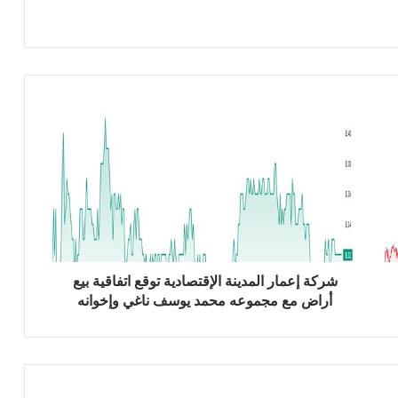
ش
ر
ك
ة
إ
ع
م
ا
ر
ا
شركة إعمار المدينة الإقتصادية توقع اتفاقية بيع
ل
أراض مع مجموعه محمد يوسف ناغي وإخوانه
م
د
ي
ن
ة