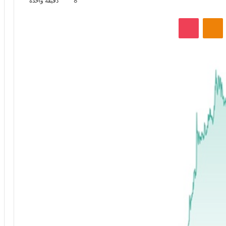
8
دقيقة واحدة
VKontak
Odnoklassniki
‫Pocket