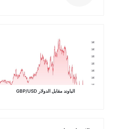
الوي
ب
ا
ل
ب
ا
و
ن
د
م
ق
ا
الباوند مقابل الدولار GBP/USD
ب
ل
ا
ل
د
و