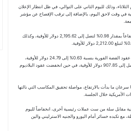
لثلاثاء، وذلك لليوم الثاني على التوالي، في ظل انتظار الإعلان
كية في وقت لاحق اليوم، بالإضافة إلى ترقب الإفصاح عن مؤشر
عة.
وفي جانب التداولات، شهدت العقود الفورية للذهب ارتفاعاً بمقدار 0.98% لتصل إلى 2,195.62 دولار للأوقية، وكذلك
وبالنسبة للمعادن الأخرى غير الذهب، فقد زادت أسعار عقود الفضة الفورية بنسبة 0.63% إلى 24.79 دولار للأوقية،
وارتفعت أيضاً عقود البلاتينيوم الفورية بنحو 0.43% لتصل إلى 907.85 دولار للأوقية، في حين انخفضت عقود البلاديوم
سرعان ما بدأت بالارتفاع، مواصلة تحقيق المكاسب التي نالتها
 الأمريكية خلال الجلسة.
كية مقابل سلة من ست عملات رئيسية أخرى، انخفاضاً لليوم
على التوالي بنحو 0.16% ليصل إلى 104.06 نقطة، مع تكبده خسائر أمام اليورو والجنيه الاسترليني والين