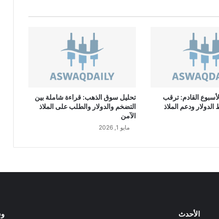
ا
ل
إ
ق
ت
ص
ا
د
ي
أسبوع القادم: ترقب
تحليل سوق الذهب: قراءة شاملة بين
ة
لدولار ودعم الملاذ
التضخم والدولار والطلب على الملاذ
ت
الآمن
و
مايو 1, 2026
ق
ع
ا
ت
ف
ا
ق
ي
ة
الأحدث
وس