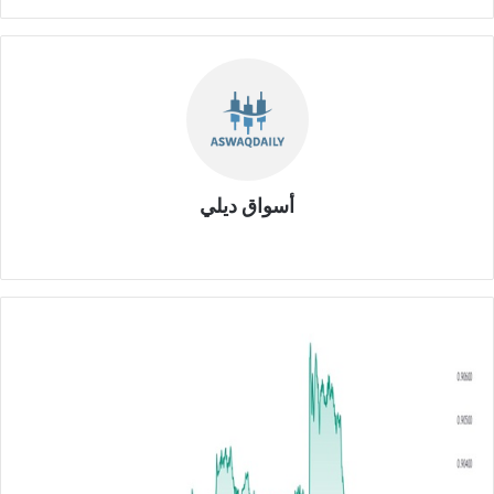
أسواق ديلي
موق
ع
الوي
ب
ا
ل
د
و
ل
ا
ر
م