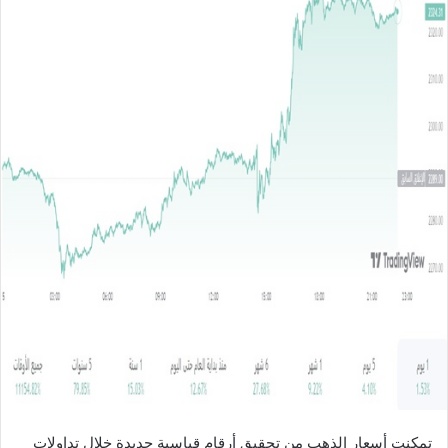
ل
ب
ر
ي
د
ا
إ
ل
ك
ت
ر
و
ن
ي
ا
تمكنت أسعار الذهب من تحقيق أرقام قياسية جديدة خلال تداولات