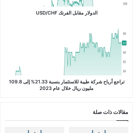
ق
ا
الدولار مقابل الفرنك USD/CHF
ب
ل
ت
ا
ر
ل
ا
ف
ج
ر
ع
ن
أ
ك
ر
U
ب
S
ا
D
ح
تراجع أرباح شركة طيبة للاستثمار بنسبة 21.33% إلى 109.8
/
ش
مليون ريال خلال عام 2023
C
ر
H
ك
F
ة
مقالات ذات صلة
ط
ي
ب
ة