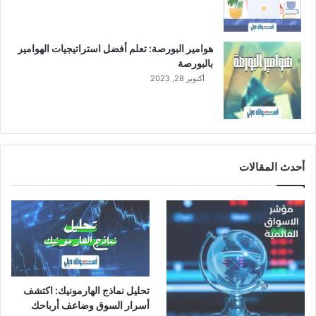
ل
إ
ي
هوامير البورصة: تعلم أفضل استراتيجيات الهوامير
ر
بالبورصة
ا
أكتوبر 28, 2023
د
ا
ت
أحدث المقالات
تحليل نماذج الهارمونيك: اكتشف
أسرار السوق وضاعف أرباحك