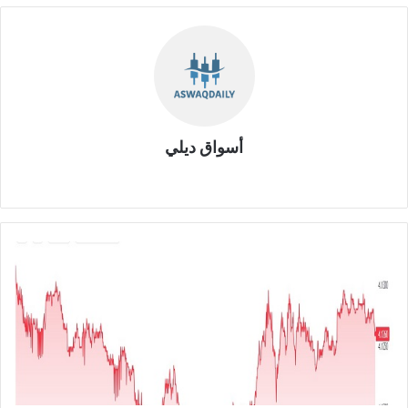
أسواق ديلي
موق
ع
الوي
ب
ا
ل
ي
و
ر
و
م
ق
ا