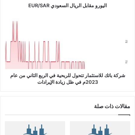
ب
اليورو مقابل الريال السعودي EUR/SAR
ل
ا
ش
ل
ر
ر
ك
ي
ة
ا
ب
ل
ا
ا
ت
ل
ك
س
ل
ع
ل
شركة باتك للاستثمار تتحول للربحية في الربع الثاني من عام
و
ا
2023م في ظل زيادة الإيرادات
د
س
ي
ت
E
ث
مقالات ذات صلة
U
م
R
ا
/
ر
S
ت
A
ت