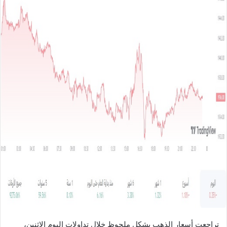
ل
ب
ر
ي
د
ا
إ
ل
ك
ت
ر
و
ن
ي
ا
تراجعت أسعار الذهب بشكل ملحوظ خلال تداولات اليوم الاثنين،