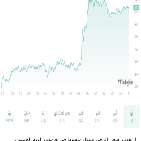
ل
ب
ر
ي
د
ا
إ
ل
ك
ت
ر
و
ن
ي
ا
ارتفعت أسعار الذهب بشكل ملحوظ في تعاملات اليوم الخميس،