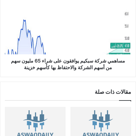
ل
م
ا
س
ل
ا
ت
ه
ر
م
ك
ي
ي
ش
T
ر
R
ك
Y
ة
مساهمي شركة سبكيم يوافقون على شراء 65 مليون سهم
/
س
من أسهم الشركة والاحتفاظ بها كأسهم خزينة
U
ب
S
ك
D
ي
مقالات ذات صلة
م
ي
و
ا
ف
ق
و