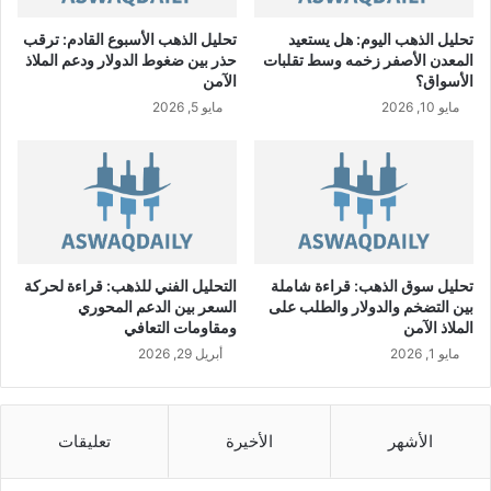
ن
ع
تحليل الذهب اليوم: هل يستعيد
تحليل الذهب الأسبوع القادم: ترقب
ل
المعدن الأصفر زخمه وسط تقلبات
حذر بين ضغوط الدولار ودعم الملاذ
ى
الأسواق؟
الآمن
ش
مايو 10, 2026
مايو 5, 2026
ر
ا
ء
6
5
م
ل
ي
تحليل سوق الذهب: قراءة شاملة
التحليل الفني للذهب: قراءة لحركة
و
بين التضخم والدولار والطلب على
السعر بين الدعم المحوري
ن
الملاذ الآمن
ومقاومات التعافي
س
مايو 1, 2026
أبريل 29, 2026
ه
م
م
ن
الأشهر
الأخيرة
تعليقات
أ
س