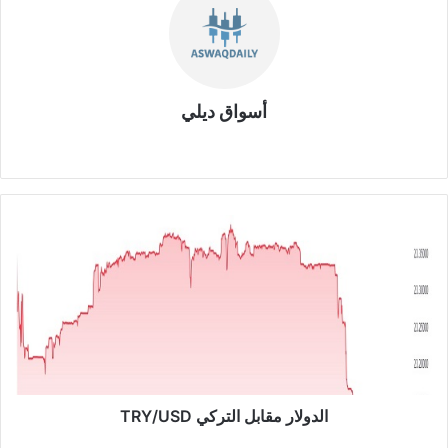
أسواق ديلي
موق
ع
الوي
ب
ا
ل
د
و
ل
ا
ر
م
ق
ا
الدولار مقابل التركي TRY/USD
ب