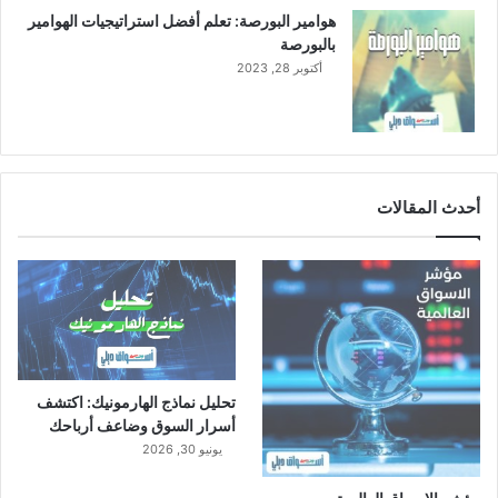
أ
هوامير البورصة: تعلم أفضل استراتيجيات الهوامير
س
بالبورصة
ه
أكتوبر 28, 2023
م
خ
ز
ي
ن
ة
أحدث المقالات
تحليل نماذج الهارمونيك: اكتشف
أسرار السوق وضاعف أرباحك
يونيو 30, 2026