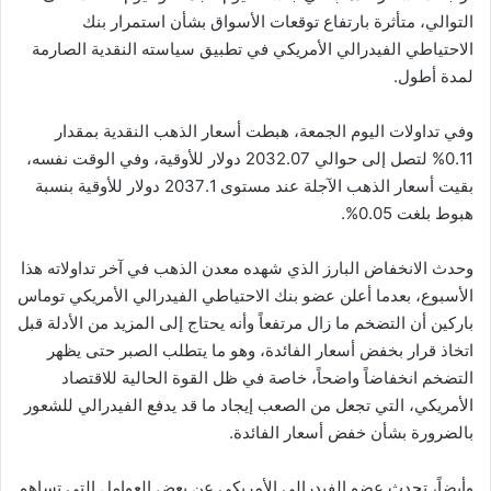
التوالي، متأثرة بارتفاع توقعات الأسواق بشأن استمرار بنك
الاحتياطي الفيدرالي الأمريكي في تطبيق سياسته النقدية الصارمة
لمدة أطول.
وفي تداولات اليوم الجمعة، هبطت أسعار الذهب النقدية بمقدار
0.11% لتصل إلى حوالي 2032.07 دولار للأوقية، وفي الوقت نفسه،
بقيت أسعار الذهب الآجلة عند مستوى 2037.1 دولار للأوقية بنسبة
هبوط بلغت 0.05%.
وحدث الانخفاض البارز الذي شهده معدن الذهب في آخر تداولاته هذا
الأسبوع، بعدما أعلن عضو بنك الاحتياطي الفيدرالي الأمريكي توماس
باركين أن التضخم ما زال مرتفعاً وأنه يحتاج إلى المزيد من الأدلة قبل
اتخاذ قرار بخفض أسعار الفائدة، وهو ما يتطلب الصبر حتى يظهر
التضخم انخفاضاً واضحاً، خاصة في ظل القوة الحالية للاقتصاد
الأمريكي، التي تجعل من الصعب إيجاد ما قد يدفع الفيدرالي للشعور
بالضرورة بشأن خفض أسعار الفائدة.
وأيضاً، تحدث عضو الفيدرالي الأمريكي عن بعض العوامل التي تساهم