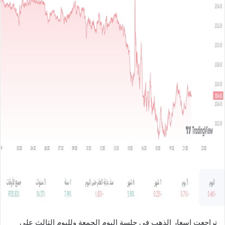
ل
ب
ر
ي
د
ا
إ
ل
ك
ت
ر
و
ن
ي
ا
تراجعت اسعار الذهب في جلسة اليوم الجمعة ولليوم الثالث على