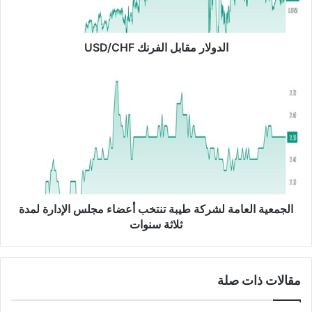
ر
م
ق
ا
الدولار مقابل الفرنك USD/CHF
ب
ل
ا
ا
ل
ل
ج
ف
م
ر
ع
ن
ي
ك
ة
U
ا
S
ل
D
ع
الجمعية العامة لشركة طيبة تنتخب أعضاء مجلس الإدارة لمدة
/
ا
ثلاثة سنوات
C
م
H
ة
F
ل
مقالات ذات صلة
ش
ر
ك