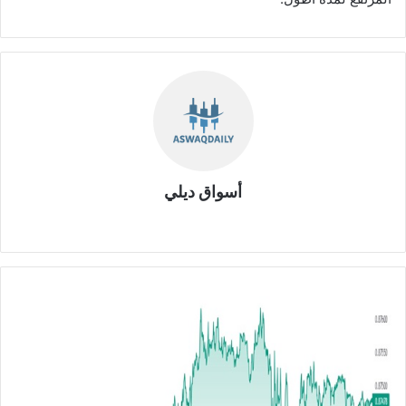
أسواق ديلي
موق
ع
الوي
ب
ا
ل
د
و
ل
ا