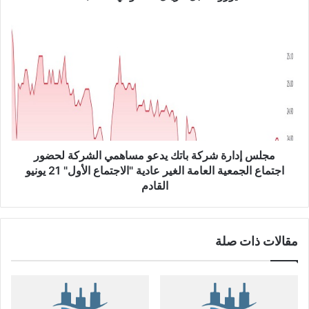
ل
ا
م
ل
ج
ر
ل
ي
س
ا
إ
ل
د
ا
ا
ل
ر
س
ة
ع
ش
مجلس إدارة شركة باتك يدعو مساهمي الشركة لحضور
و
ر
اجتماع الجمعية العامة الغير عادية "الاجتماع الأول" 21 يونيو
د
ك
القادم
ي
ة
E
ب
U
ا
مقالات ذات صلة
R
ت
/
ك
S
ي
A
د
R
ع