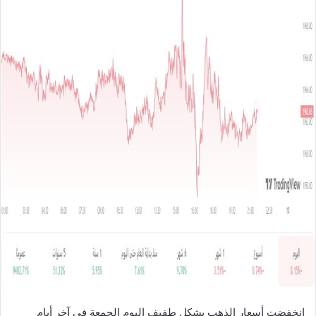
ل
ب
ر
ي
د
ا
إ
ل
ك
ت
ر
و
ن
ي
ا
انخفضت أسعار الذهب بشكل طفيف اليوم الجمعة في آخر أيام