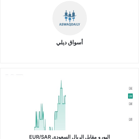
أسواق ديلي
موق
ع
الوي
ب
ا
ل
ي
و
ر
و
م
ق
ا
ب
اليورو مقابل الريال السعودي EUR/SAR