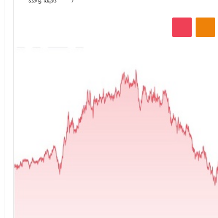
7
دقيقة واحدة
VKontak
Odnoklassniki
‫Pocket