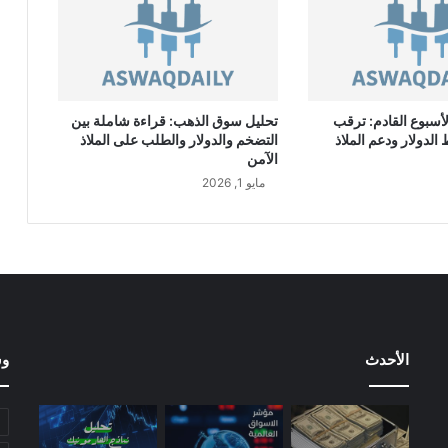
ل
"
ت
س
ج
أسبوع القادم: ترقب
تحليل سوق الذهب: قراءة شاملة بين
ل
لدولار ودعم الملاذ
التضخم والدولار والطلب على الملاذ
ا
الآمن
ر
مايو 1, 2026
ت
ف
ا
ع
ف
ي
ص
ا
ف
الأحدث
وس
ي
أ
ر
ب