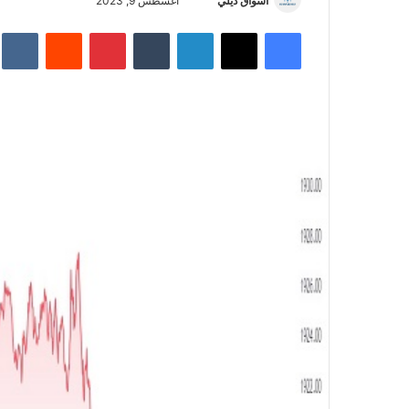
أسواق ديلي
أ
أغسطس 9, 2023
ر
فيسبوك
‫X
لينكدإن
‏Tumblr
بينتيريست
‏Reddit
‏te
س
ل
ب
ر
ي
د
ا
إ
ل
ك
ت
ر
و
ن
ي
ا