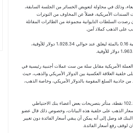
بعاء، وذلك في محاولة لتعويض الخسائر من الجلسة السابقة،
 السندات الأمريكية، فضلاً عن المخاوف من التوترات
ان رصدت السلطات التايوانية مجموعة من الطائرات المقاتلة
طلب على الذهب كملاذ آمن.
وخلال تداولات اليوم، ارتفعت عقود الذهب الفورية بنسبة 0.16 بالمئة ليغلق عند حوالي 1،928.34 دولار للأوقية،
العملة الأمريكية مقابل سلة من ست عملات أجنبية رئيسية في
ى خلفية العلاقة العكسية بين الدولار الأمريكي والذهب، حيث
 من جاذبية السلع المقومة بالدولار الأمريكي، وخاصة الذهب،
وانخفض مؤشر الدولار الأمريكي بنسبة 0.15٪ إلى 102.384 نقطة، متأثر بتصريحات بعض أعضاء بنك الاحتياطي
ت أسعار الذهب على خلفية هذه البيانات، وخصوص ذلك قال عضو
البنك قد وصل إلى أنه يمكن أن يبقي أسعار الفائدة دون تغيير
ان لوقف رفع أسعار الفائدة.