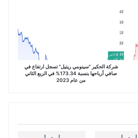
ش
ر
ك
ة
ا
ل
ح
ك
ي
ر
شركة الحكير "سينومي ريتيل" تسجل ارتفاع في
"
صافي أرباحها بنسبة 173.34% في الربع الثاني
س
من عام 2023
ي
ن
و
م
ي
ر
ي
ت
ي