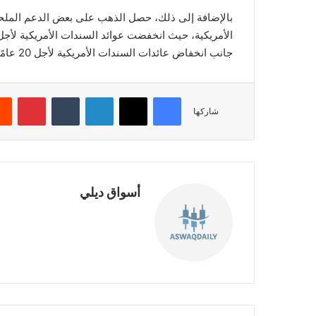
بالإضافة إلى ذلك، حصل الذهب على بعض الدعم الملحو
جانب انخفاض عائدات السندات الأمريكية لأجل 20 عامًا بمعدل 0.39٪ إلى 4342 نقطة.
فيسبوك
‫X
لينكدإن
‏Tumblr
بينتيريست
شاركها
أسواق ديلي
موق
ع
الوي
ب