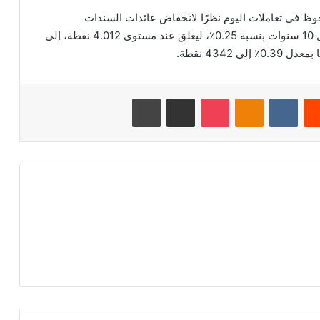
ظ في تعاملات اليوم نظرًا لانخفاض عائدات السندات
الأمريكية، حيث انخفضت عوائد السندات الأمريكية لأجل 10 سنوات بنسبة 0.25٪، ليغلق عند مستوى 4.012 نقطة، إلى
‏Reddit
‏VKontakte
Odnoklassniki
‫Pocket
مشاركة عبر البريد
طباعة