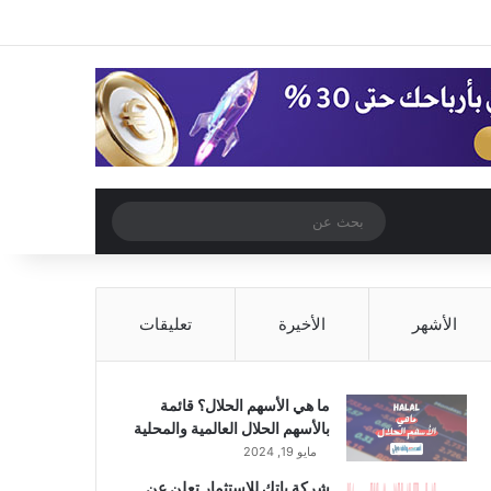
‫X
فيسبوك
‫YouTube
انستقرام
تسجيل الدخول
مقال عشوائي
إضافة عمود جا
مقال عشوائي
بحث
عن
الأشهر
الأخيرة
تعليقات
ما هي الأسهم الحلال؟ قائمة
بالأسهم الحلال العالمية والمحلية
مايو 19, 2024
شركة باتك للاستثمار تعلن عن