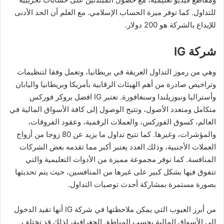
للتداول. كما توفر ميزة الحساب الإسلامي. مع العلم أن الحد الأدنى
للإيداع بالشركة هو 200 دولار.
شركة IG
وهي من رموز التداول العريقة في بريطانيا، وتعمل وفقا لتنظيمات
وتراخيص صادرة من أهم الهيئات الرقابية بأمريكا وبريطانيا واليابان
وأستراليا ونيوزيلندا وسنغافورة. تعتبر IG افضل بروكر فوركس
متكامل ومتعدد الأصول، وتتيح الوصول إلى كافة الأسواق المالية في
العالم، كسوق الفوركس، والعملات الرقمية، وعقود الفروقات،
والمؤشرات، وغيرها. كما تتيح تداول ما يزيد عن 80 زوجا من أزواج
العملات الأجنبية، وذلك العدد يعتبر أكبر مما تقدمه بعض الشركات
المنافسة. كما توفر مجموعة مميزة من الأدوات التعليمية والتي
تتفوق فيها بشكل كبير على غيرها من المنافسين، حيث يتم تحديثها
بصورة مستمرة بمشاركة أحدث توصيات التداول.
من أبرز العيوب التي يمكن ملاحظتها في شركة IG أنها تقيد الدخول
إلى الأسواق المالية بحسب المناطق الجغرافية، لذلك قد تختلف