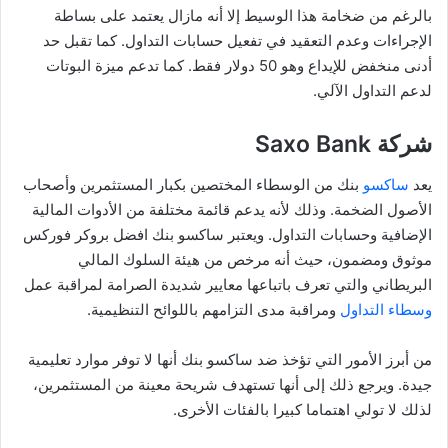
بالرغم من ضخامة هذا الوسيط إلا أنه مازال يعتمد على بساطة
الإجراءات وعدم التعقيد في تفعيل حسابات التداول. كما تقبل حد
أدنى منخفض للإيداع وهو 50 دولار فقط. كما تدعم ميزة البوتات
لدعم التداول الآلي.
شركة Saxo Bank
يعد
ساكسو
بنك من الوسطاء المختصين بكبار المستثمرين وأصحاب
الأصول الضخمة. وذلك لأنه يدعم قائمة مختلفة من الأدوات المالية
الإضافية وحسابات التداول. ويعتبر ساكسو بنك افضل بروكر فوركس
موثوق ومضمون، حيث أنه مرخص من هيئة السلوك المالي
البريطاني والتي تعرف باتباعها معايير شديدة الصرامة لمراقبة عمل
وسطاء التداول
ومراقبة مدى التزامهم باللوائح التنظيمية.
من أبرز الأمور التي تؤخذ ضد ساكسو بنك أنها لا توفر موارد تعليمية
جيدة. ويرجع ذلك إلى أنها تستهدف شريحة معينة من المستثمرين،
لذلك لا تولي اهتماما كبيرا بالفئات الأخرى.