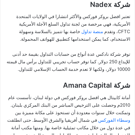
شركة Nadex
تعتبر افضل بروكر فوركس والأكثر انتشارا في الولايات المتحدة
الأمريكية، فهي مرخصة من لجنة تداول السلع الآجلة الأمريكية
CFTC، وتقدم
منصة تداول
خاصة بها تتميز بالسلاسة وسهولة
الاستخدام، كما يمكن استخدامها كتطبيق للهواتف المحمولة.
توفر شركة نادكس عدة أنواع من حسابات التداول بقيمة حد أدنى
للإيداع 250 دولار. كما توفر حساب تجريبي للتداول برأس مال قيمته
10000 دولار، ولكنها لا تعدم خدمة الحساب الإسلامي للتداول.
شركة Amana Capital
أمانة كابيتال هي افضل بروكر فوركس في دولة لبنان، تأسست عام
2010م وحصلت على الترخيص المباشر من البنك المركزي بلبنان.
وتمكنت خلال سنوات معدودة أن تستحوذ على مكانة مميزة بين
وسطاء الفوركس
في شمال أفريقيا والشرق الأوسط. حتى انطلقت
في عدة دول من خلال مكاتب تمثيلية خاصة بها. ومنها مكتب أمانة