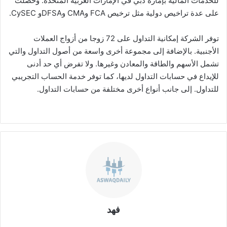
للخدمات المالية بإمارة دبي في الإمارات العربية المتحدة. وحصلت
على عدة تراخيص دولية مثل ترخيص FCA وCMA وDFSAو CySEC.
توفر الشركة إمكانية التداول على 72 زوجا من أزواج العملات
الأجنبية. بالإضافة إلى مجموعة أخرى واسعة من أصول التداول والتي
تشمل الأسهم والطاقة والمعادن وغيرها. ولا تفرض أي حد أدنى
للإيداع في حسابات التداول لديها، كما توفر خدمة الحساب التجريبي
للتداول. إلى جانب أنواع أخرى مختلفة من حسابات التداول.
فهد