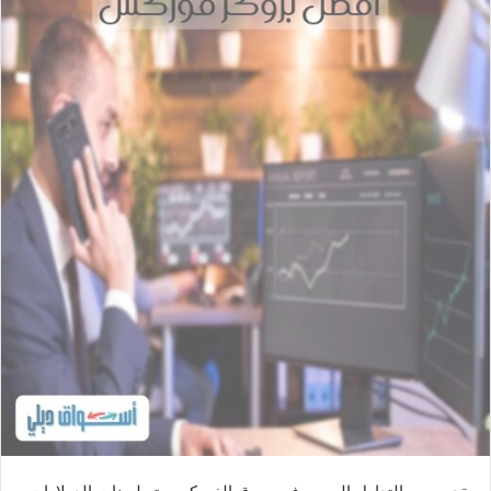
ل
ب
ر
ي
د
ا
إ
ل
ك
ت
ر
و
ن
ي
ا