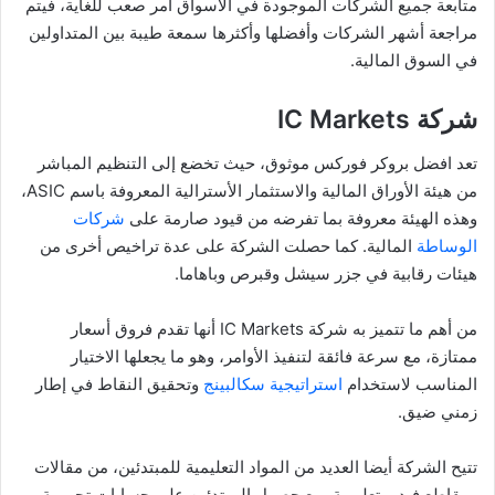
متابعة جميع الشركات الموجودة في الأسواق أمر صعب للغاية، فيتم
مراجعة أشهر الشركات وأفضلها وأكثرها سمعة طيبة بين المتداولين
في السوق المالية.
شركة IC Markets
تعد افضل بروكر فوركس موثوق، حيث تخضع إلى التنظيم المباشر
من هيئة الأوراق المالية والاستثمار الأسترالية المعروفة باسم ASIC،
وهذه الهيئة معروفة بما تفرضه من قيود صارمة على
شركات
الوساطة
المالية. كما حصلت الشركة على عدة تراخيص أخرى من
هيئات رقابية في جزر سيشل وقبرص وباهاما.
من أهم ما تتميز به شركة IC Markets أنها تقدم فروق أسعار
ممتازة، مع سرعة فائقة لتنفيذ الأوامر، وهو ما يجعلها الاختيار
المناسب لاستخدام
استراتيجية سكالبينج
وتحقيق النقاط في إطار
زمني ضيق.
تتيح الشركة أيضا العديد من المواد التعليمية للمبتدئين، من مقالات
ومقاطع فيديو تعليمية، مع حصول المبتدئين على حسابات تجريبية