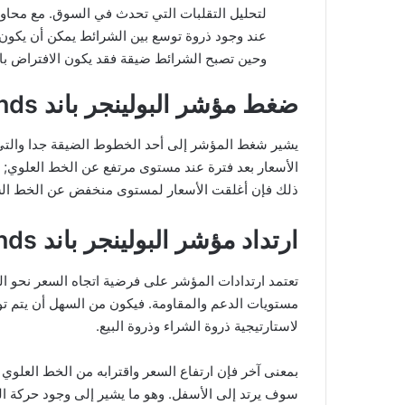
لتحليل التقلبات التي تحدث في السوق. مع محاولا
عند وجود ذروة توسع بين الشرائط يمكن أن يكون ا
وحين تصبح الشرائط ضيقة فقد يكون الافتراض با
ضغط مؤشر البولينجر باند Bollinger Bands
يشير شغط المؤشر إلى أحد الخطوط الضيقة جدا والتي 
الأسعار بعد فترة عند مستوى مرتفع عن الخط العلوي; 
ذلك فإن أغلقت الأسعار لمستوى منخفض عن الخط الس
ارتداد مؤشر البولينجر باند Bollinger Bands
تعتمد ارتدادات المؤشر على فرضية اتجاه السعر نحو ال
مستويات الدعم والمقاومة. فيكون من السهل أن يتم توقع
لاستارتيجية ذروة الشراء وذروة البيع.
بمعنى آخر فإن ارتفاع السعر واقترابه من الخط العلوي
سوف يرتد إلى الأسفل. وهو ما يشير إلى وجود حركة الب