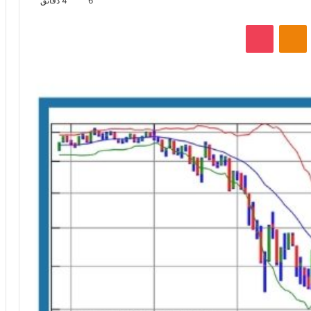
6
4 دقائق
VKontak
Odnoklassniki
‫Pocket