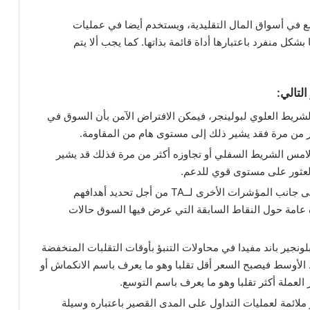
سع في أسواق المال التقليدية، ويستخدم أيضا في عمليات
كل منفرد باعتبارها أداة قائمة بذاتها. كما يجب ألا يتم
التالي
:
شريط العلوي لبولينجر، فيمكن الافتراض الآمن بأن السوق في
ثر من مرة فقد يشير ذلك إلى مستوى هام من المقاومة.
امس الشريط السفلي أو تجاوزه أكثر من مرة فذلك قد يشير
العثور على مستوى قوي للدعم.
ولذلك فإن المتداولين يستخدمون البولنجر باند إلى جانب المؤشرات الأخرى لــTA من أجل تحديد أهدافهم
ة عامة حول النقاط السابقة التي عرض فيها السوق حالات
ونجير باند مفيدا في محاولات التنبؤ بأوقات التقلبات المنخفضة
 الأوسط فيصبح السعر أقل تقلبا وهو ما يعرف باسم الانكماش أو
لعملة أكثر تقلبا وهو ما يعرف باسم التوسع.
ر ملائمة لعمليات التداول على المدى القصير باعتباره وسيلة