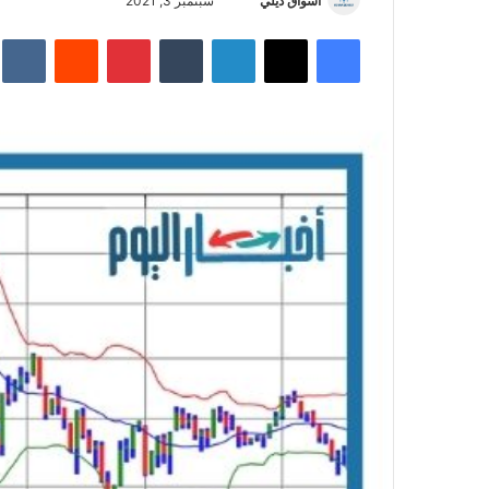
أسواق ديلي
أ
سبتمبر 3, 2021
ر
فيسبوك
‫X
لينكدإن
‏Tumblr
بينتيريست
‏Reddit
‏te
س
ل
ب
ر
ي
د
ا
إ
ل
ك
ت
ر
و
ن
ي
ا