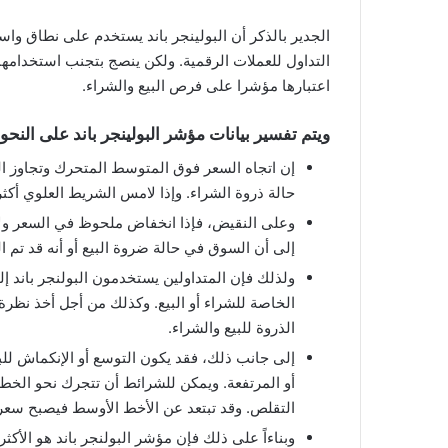
الجدير بالذكر أن البولينجر باند يستخدم على نطاق وا
التداول للعملات الرقمية. ولكن ينصج بتجنب استخدامها بش
اعتبارها مؤشرا على فرص البيع والشراء.
ويتم تفسير بيانات مؤشر البولينجر باند على النحو 
إن اتجاه السعر فوق المتوسط المتحرك وتجاوز ال
حالة ذروة الشراء. وإذا لامس الشريط العلوي أك
وعلى النقيض، فإذا انخفاض ملحوظ في السعر ول
إلى أن السوق في حالة ضروة البيع أو أنه قد تم 
الخاصة للشراء أو البيع. وكذلك من أجل أخذ نظر
الذروة للبيع والشراء.
إلى جانب ذلك، فقد يكون التوسع أو الإنكماش للبل
أو المرتفعة. ويمكن للشرائط أن تتجرك نحو الخط
التقلص. وقد تبتعد عن الأخط الأوسط فيصبح سعر ا
وبناءاً على ذلك فإن مؤشر البولنجر باند هو الأكث