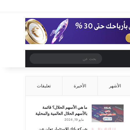
‫X
فيسبوك
‫YouTube
انستقرام
تسجيل الدخول
مقال عشوائي
إضافة عمود جا
مقال عشوائي
بحث
عن
الأشهر
الأخيرة
تعليقات
ما هي الأسهم الحلال؟ قائمة
بالأسهم الحلال العالمية والمحلية
مايو 19, 2024
شركة باتك للاستثمار تعلن عن