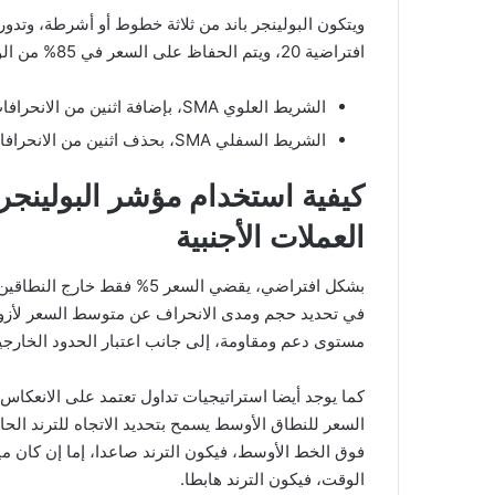
افتراضية 20، ويتم الحفاظ على السعر في 85% من الوقت من ضمن هذه الحدود:
الشريط العلوي SMA، بإضافة اثنين من الانحرافات القياسية.
الشريط السفلي SMA، بحذف اثنين من الانحرافات القياسية.
العملات الأجنبية
في تحديد حجم ومدى الانحراف عن متوسط السعر لأزواج
مستوى دعم ومقاومة، إلى جانب اعتبار الحدود الخارجية
كما يوجد أيضا استراتيجيات تداول تعتمد على الانعكا
السعر للنطاق الأوسط يسمح بتحديد الاتجاه للترند الح
فوق الخط الأوسط، فيكون الترند صاعدا، إما إن كان م
الوقت، فيكون الترند هابطا.