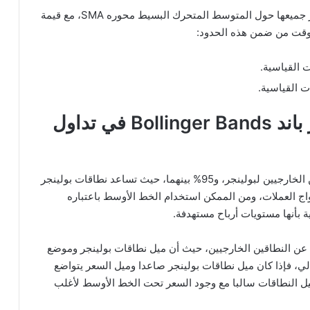
ويتكون البولينجر باند من ثلاثة خطوط أو أشرطة، وتدور جميعها حول المتوسط المتحرك البسيط محوره SMA، مع قيمة
كيفية استخدام مؤشر البولينجر باند Bollinger Bands في تداول
بشكل افتراضي، يقضي السعر 5% فقط خارج النطاقين الخارجيين لبولينجر، و95% بينهما، حيث تساعد نطاقات بولينجر
 العملات، ومن الممكن استخدام الخط الأوسط باعتباره
 بأنها مستويات أرباح مستهدفة.
س عن النطاقين الخارجيين، حيث أن ميل نطاقات بولينجر وموضع
الي، فإذا كان ميل نطاقات بولينجر صاعدا وميل السعر يتواضع
يل النطاقات سالبا مع وجود السعر تحت الخط الأوسط لأغلب