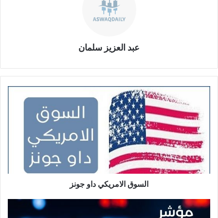
عبد العزيز سلمان
ا
ل
س
و
ق
ا
ل
ا
م
ر
السوق الامريكي داو جونز
ي
ك
م
ي
ؤ