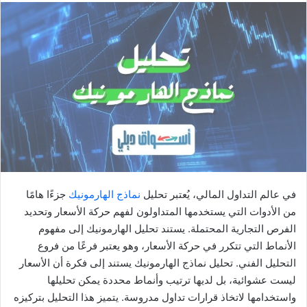
س
ل
ب
ر
ي
د
ا
إ
ل
ك
ت
في عالم التداول المالي، يُعتبر تحليل
نماذج الهارمونيك
جزءًا هامًا
ر
من الأدوات التي يستخدمها المتداولون لفهم حركة الأسعار وتحديد
و
ن
الفرص التجارية المحتملة. يستند تحليل الهارمونيك إلى مفهوم
ي
الأنماط التي تتكرر في حركة الأسعار، وهو يعتبر فرعًا من فروع
ا
التحليل الفني. تحليل نماذج الهارمونيك يستند إلى فكرة أن الأسعار
ليست عشوائية، بل لديها ترتيب وأنماط محددة يمكن تحليلها
واستخدامها لاتخاذ قرارات تداول مدروسة. يتميز هذا التحليل بتركيزه