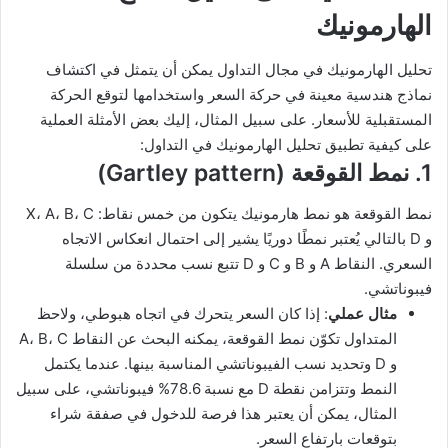
الهارمونيك
تحليل الهارمونيك في مجال التداول يمكن أن يتمثل في اكتشاف
نماذج هندسية معينة في حركة السعر واستخدامها لتوقع الحركة
المستقبلية للأسعار. على سبيل المثال، إليك بعض الأمثلة العملية
على كيفية تطبيق تحليل الهارمونيك في التداول:
1. نمط القوقعة (Gartley pattern)
نمط القوقعة هو نمط هارمونيك يتكون من خمس نقاط: X، A، B، C
و D بالتالي يُعتبر نمطًا دوريًا يشير إلى احتمال انعكاس الاتجاه
السعري. النقاط A و B و C و D تتبع نسب محددة من سلسلة
فيبوناتشي.
مثال عملي
: إذا كان السعر يتحرك في اتجاه هبوطي، ولاحظ
المتداول تكوّن نمط القوقعة، يمكنه البحث عن النقاط A، B، C
و D وتحديد نسب الفيبوناتشي المناسبة بينها. عندما يكتمل
النمط وتتزامن نقطة D مع نسبة 78.6% فيبوناتشي، على سبيل
المثال، يمكن أن يعتبر هذا فرصة للدخول في صفقة شراء
بتوقعات بارتفاع السعر.