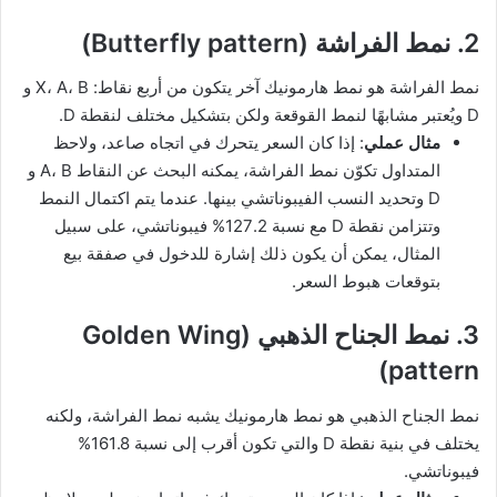
2. نمط الفراشة (Butterfly pattern)
نمط الفراشة هو نمط هارمونيك آخر يتكون من أربع نقاط: X، A، B و
D ويُعتبر مشابهًا لنمط القوقعة ولكن بتشكيل مختلف لنقطة D.
مثال عملي
: إذا كان السعر يتحرك في اتجاه صاعد، ولاحظ
المتداول تكوّن نمط الفراشة، يمكنه البحث عن النقاط A، B و
D وتحديد النسب الفيبوناتشي بينها. عندما يتم اكتمال النمط
وتتزامن نقطة D مع نسبة 127.2% فيبوناتشي، على سبيل
المثال، يمكن أن يكون ذلك إشارة للدخول في صفقة بيع
بتوقعات هبوط السعر.
3. نمط الجناح الذهبي (Golden Wing
pattern)
نمط الجناح الذهبي هو نمط هارمونيك يشبه نمط الفراشة، ولكنه
يختلف في بنية نقطة D والتي تكون أقرب إلى نسبة 161.8%
فيبوناتشي.