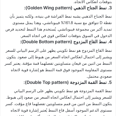
بتوقعات انعكاس الاتجاه.
3. نمط الجناح الذهبي (Golden Wing pattern):
نمط الجناح الذهبي يشبه نمط الفراشة في بنيةه، ولكنه يتميز بأن
نقطة D تتوافق مع نسبة 161.8% فيبوناتشي، وهذا يمثل مستوى
تمديد أكبر من مجموعة فيبوناتشي. يُستخدم هذا النمط لتحديد فرص
الدخول في السوق بتوقعات انعكاس قوي في اتجاه السعر.
4. نمط القاع المزدوج (Double Bottom pattern):
نمط القاع المزدوج هو نمط تكويني يظهر على الرسم البياني للسعر
ويشير إلى احتمال انعكاس اتجاه السعر من هبوط إلى صعود. يتكون
النمط من اثنين من قيعان متساويتين تفصلهما قمة مؤقتة. يعتبر كسر
مستوى المقاومة الموجود فوق قمة النمط هو إشارة قوية لاتجاه
صعودي محتمل.
5. نمط القمة المزدوجة (Double Top pattern):
نمط القمة المزدوجة هو نمط تكويني يظهر على الرسم البياني
للسعر ويشير إلى احتمال انعكاس اتجاه السعر من صعود إلى هبوط.
يتكون النمط من اثنين من قمم متساويتين تفصلهما قاع مؤقت. كسر
مستوى الدعم الموجود أسفل قاع النمط يُعتبر إشارة قوية لاتجاه