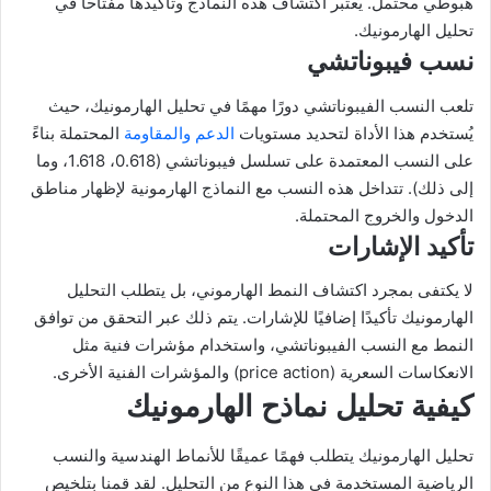
هبوطي محتمل. يُعتبر اكتشاف هذه النماذج وتأكيدها مفتاحًا في
تحليل الهارمونيك.
نسب فيبوناتشي
تلعب النسب الفيبوناتشي دورًا مهمًا في تحليل الهارمونيك، حيث
يُستخدم هذا الأداة لتحديد مستويات
الدعم والمقاومة
المحتملة بناءً
على النسب المعتمدة على تسلسل فيبوناتشي (0.618، 1.618، وما
إلى ذلك). تتداخل هذه النسب مع النماذج الهارمونية لإظهار مناطق
الدخول والخروج المحتملة.
تأكيد الإشارات
لا يكتفى بمجرد اكتشاف النمط الهارموني، بل يتطلب التحليل
الهارمونيك تأكيدًا إضافيًا للإشارات. يتم ذلك عبر التحقق من توافق
النمط مع النسب الفيبوناتشي، واستخدام مؤشرات فنية مثل
الانعكاسات السعرية (price action) والمؤشرات الفنية الأخرى.
كيفية تحليل نماذح الهارمونيك
تحليل الهارمونيك يتطلب فهمًا عميقًا للأنماط الهندسية والنسب
الرياضية المستخدمة في هذا النوع من التحليل. لقد قمنا بتلخيص