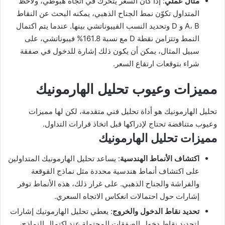
مثال عملي
: إذا كان السعر يتحرك في اتجاه هبوطي، ولاحظ
المتداول تكوّن نمط الجناح الذهبي، يمكنه البحث عن النقاط
A، B و D وتحديد النسب الفيبوناتشي بينها. عندما يتم اكتمال
النمط وتتزامن نقطة D مع نسبة 161.8% فيبوناتشي، على
سبيل المثال، يمكن أن يكون ذلك إشارة للدخول في صفقة
شراء بتوقعات ارتفاع السعر.
مميزات وعيوب تحليل الهارمونيك
تحليل الهارمونيك هو أداة تحليل فني متقدمة، لكن لها مميزات
وعيوب متناقضة تحتاج لإدراكها قبل اتخاذ قرارات التداول.
مميزات تحليل الهارمونيك
اكتشاف الأنماط الهندسية
: يساعد تحليل الهارمونيك المتداولين
على اكتشاف أنماط هندسية محددة مثل نماذج القوقعة
والفراشة والجناح الذهبي. على غرار ذلك، هذه الأنماط توفر
إشارات حول احتمالات انعكاس الاتجاه السعري.
تحديد نقاط الدخول والخروج
: يعطي تحليل الهارمونيك إشارات
لتحديد نقاط دخول الصفقات المحتملة عند اكتمال النماذج،