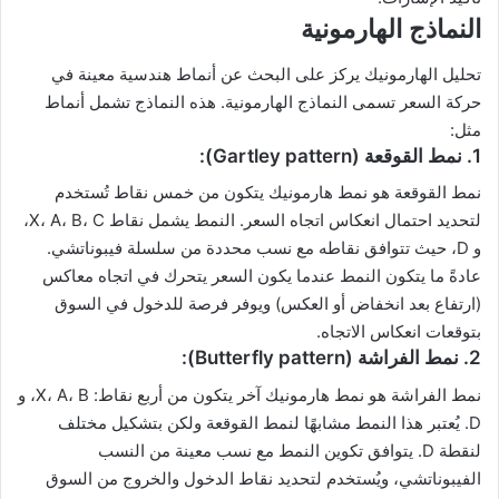
النماذج الهارمونية
تحليل الهارمونيك يركز على البحث عن أنماط هندسية معينة في
حركة السعر تسمى النماذج الهارمونية. هذه النماذج تشمل أنماط
مثل:
1. نمط القوقعة (Gartley pattern):
نمط القوقعة هو نمط هارمونيك يتكون من خمس نقاط تُستخدم
لتحديد احتمال انعكاس اتجاه السعر. النمط يشمل نقاط X، A، B، C،
و D، حيث تتوافق نقاطه مع نسب محددة من سلسلة فيبوناتشي.
عادةً ما يتكون النمط عندما يكون السعر يتحرك في اتجاه معاكس
(ارتفاع بعد انخفاض أو العكس) ويوفر فرصة للدخول في السوق
بتوقعات انعكاس الاتجاه.
2. نمط الفراشة (Butterfly pattern):
نمط الفراشة هو نمط هارمونيك آخر يتكون من أربع نقاط: X، A، B، و
D. يُعتبر هذا النمط مشابهًا لنمط القوقعة ولكن بتشكيل مختلف
لنقطة D. يتوافق تكوين النمط مع نسب معينة من النسب
الفيبوناتشي، ويُستخدم لتحديد نقاط الدخول والخروج من السوق