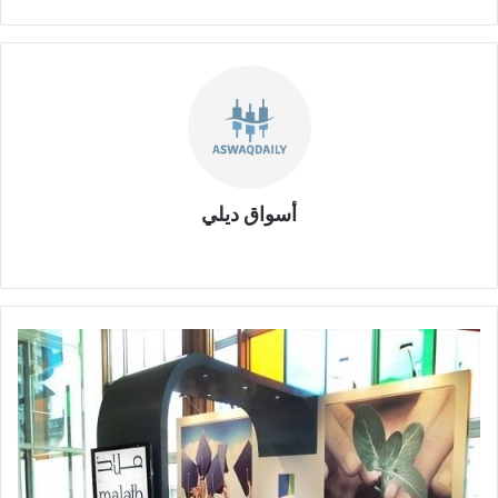
أسواق ديلي
موقع
الويب
تداول
ملاذ
للتأمين