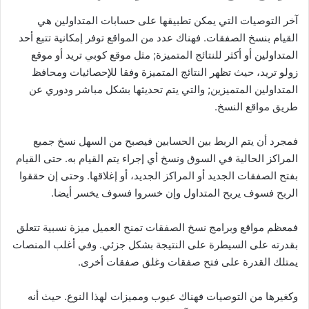
آخر التوصيات التي يمكن تطبيقها على حسابات المتداولين هي
القيام بنسخ الصفقات. فهناك عدد من المواقع توفر إمكانية تتبع أحد
المتداولين أو أكثر للنتائج المتميزة; مثل موقع كوبي تريد أو موقع
زولو تريد، حيث تظهر النتائج المتميزة وفقا للإحصائيات ومحافظ
المتداولين المتميزين; والتي يتم تحديثها بشكل مباشر ودوري عن
طريق مواقع النسخ.
فمجرد أن يتم الربط بين الحسابين فيصبح من السهل نسخ جميع
المراكز الحالية في السوق ونسخ أي إجراء يتم القيام به. حتى القيام
بفتح الصفقات الجديد أو المراكز الجديد، أو إغلاقها. وحتى إن حققوا
الربح فسوف يربح المتداول وإن خسروا فسوف يخسر أيضا.
فمعظم مواقع وبرامج نسخ الصفقات تمنح العميل ميزة نسبية تتعلق
بقدرته على السيطرة على النتيجة بشكل جزئي. وفي أغلب المنصات
يمتلك القدرة على فتح صفقات وغلق صفقات أخرى.
وكغيرها من التوصيات فهناك عيوب ومميزات لهذا النوع. حيث أنه