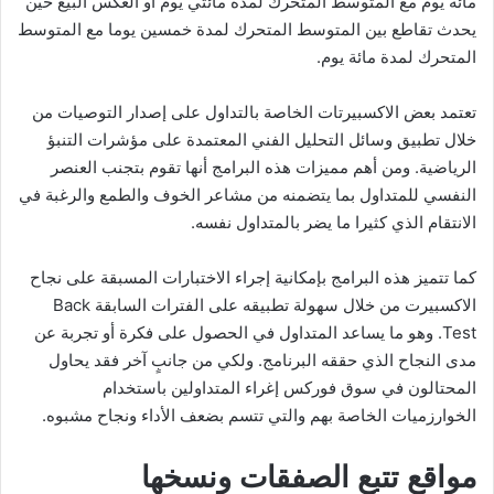
مائة يوم مع المتوسط المتحرك لمدة مائتي يوم أو العكس البيع حين
يحدث تقاطع بين المتوسط المتحرك لمدة خمسين يوما مع المتوسط
المتحرك لمدة مائة يوم.
تعتمد بعض الاكسبيرتات الخاصة بالتداول على إصدار التوصيات من
خلال تطبيق وسائل التحليل الفني المعتمدة على مؤشرات التنبؤ
الرياضية. ومن أهم مميزات هذه البرامج أنها تقوم بتجنب العنصر
النفسي للمتداول بما يتضمنه من مشاعر الخوف والطمع والرغبة في
الانتقام الذي كثيرا ما يضر بالمتداول نفسه.
كما تتميز هذه البرامج بإمكانية إجراء الاختبارات المسبقة على نجاح
الاكسبيرت من خلال سهولة تطبيقه على الفترات السابقة Back
Test. وهو ما يساعد المتداول في الحصول على فكرة أو تجربة عن
مدى النجاح الذي حققه البرنامج. ولكي من جانبٍ آخر فقد يحاول
المحتالون في سوق فوركس إغراء المتداولين باستخدام
الخوارزميات الخاصة بهم والتي تتسم بضعف الأداء ونجاح مشبوه.
مواقع تتبع الصفقات ونسخها