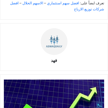
تعرف ايضاً على:
افضل سهم استثماري
–
الاسهم الحلال
–
افضل
شركات توزيع الارباح
فهد
ا
ف
ض
ل
س
ه