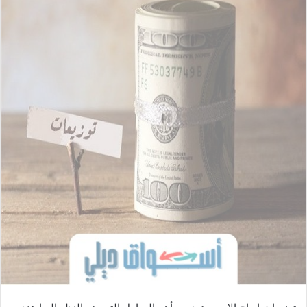
ل
ب
ر
ي
د
ا
إ
ل
ك
ت
ر
و
ن
ي
ا