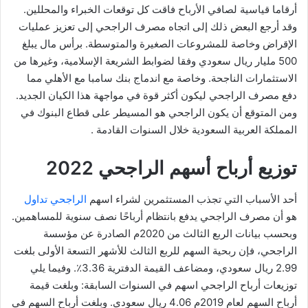
أرقاما قياسية لصافي الأرباح فاقت كل توقعات الخبراء والمحللين.
وقد أرجع البعض ذلك إلى اتجاه مصرف الراجحي إلى تعزيز عمليات
الإقراض وخاصة للمشروعات الصغيرة والمتوسطة. برأس مال يبلغ
500 مليار ريال سعودي وفقا لضوابط الشريعة الإسلامية، وغيرها من
الاستثمارات الناجحة. وخاصة مع اندماج بنك سامبا مع الأهلي مما
دفع مصرف الراجحي ليكون أكثر قوة في مواجهة هذا الكيان الجديد.
ومن المتوقع أن يكون الراجحي هو المسيطر على قطاع البنوك في
المملكة العربية السعودية خلال السنوات القادمة .
توزيع أرباح أسهم الراجحي 2022
أحد الأسباب التي تجذب المستثمرين لشراء اسهم
الراجحي تداول
هو أن مصرف الراجحي يدفع بانتظام أرباحًا نصف سنوية للمساهمين.
وبحسب بيانات الربع الثالث من 2020م الصادرة عن مؤسسة
الراجحي، فإن ربحية السهم للربع الثالث للأشهر التسعة الأولى بلغت
2.99 ريال سعودي، ومضاعف القيمة الدفترية 3.36٪. وفيما يلي
توزيعات أرباح الراجحي اسهم في السنوات السابقة: وبلغت قيمة
أرباح السهم لعام 2019م 4.06 ريال سعودي. وبلغت أرباح السهم في