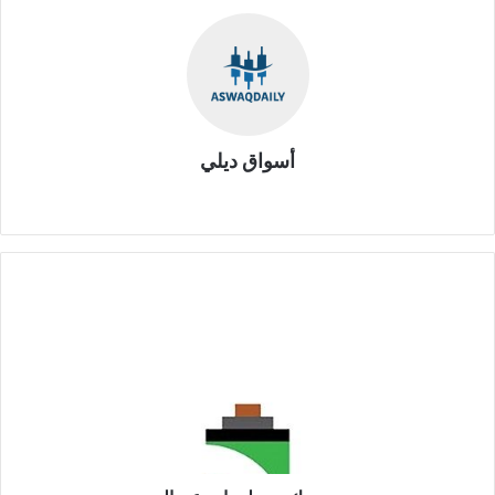
أسواق ديلي
موقع
الويب
سهم
مسك
-
معلومات
عن
السهم