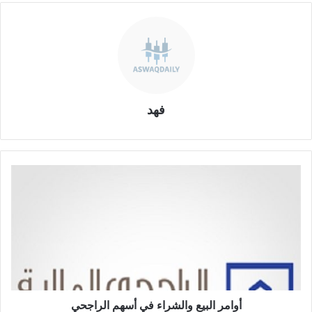
فهد
أوامر
البيع
والشراء
في
أسهم
الراجحي
أوامر البيع والشراء في أسهم الراجحي