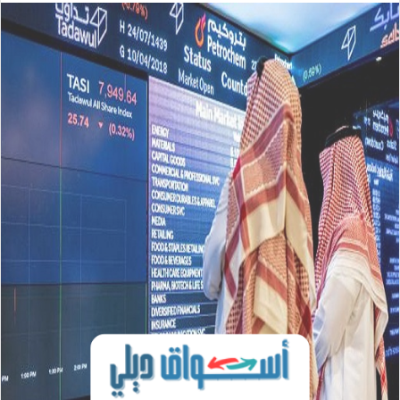
س
ل
ب
ر
ي
د
ا
إ
ل
ك
ت
ر
و
ن
ي
ا