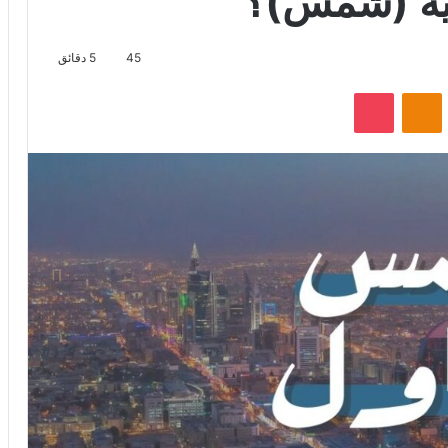
ية (شمس)؟
45
5 دقائق
VKontak
Odnoklassniki
‫Pocket