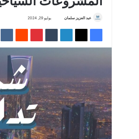
المشروعات السياح
عبد العزيز سلمان
أ
يوليو 29, 2024
ر
فيسبوك
‫X
لينكدإن
‏Tumblr
بينتيريست
‏Reddit
‏te
س
ل
ب
ر
ي
د
ا
إ
ل
ك
ت
ر
و
ن
ي