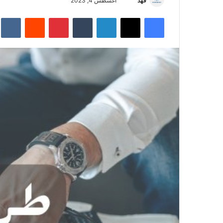
فهد
أ
أغسطس 4, 2023
ر
فيسبوك
‫X
لينكدإن
‏Tumblr
بينتيريست
‏Reddit
‏te
س
ل
ب
ر
ي
د
ا
إ
ل
ك
ت
ر
و
ن
ي
ا