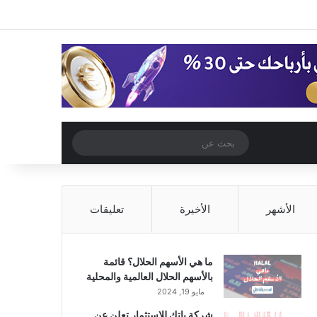
‫X
فيسبوك
‫YouTube
انستقرام
تسجيل الدخول
مقال عشوائي
إضافة عمود جا
مقال عشوائي
بحث
عن
الأشهر
الأخيرة
تعليقات
ما هي الأسهم الحلال؟ قائمة
بالأسهم الحلال العالمية والمحلية
مايو 19, 2024
شركة باتك للاستثمار تعلن عن