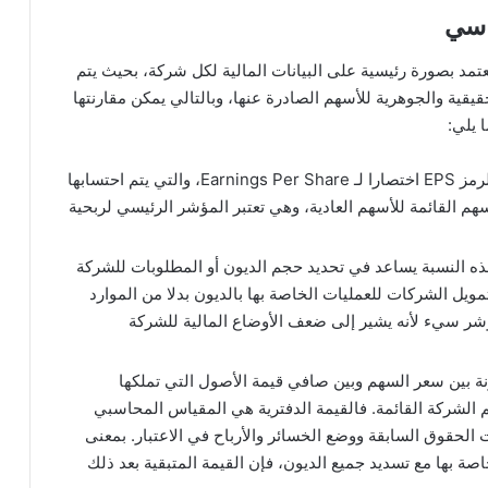
تمد بصورة رئيسية على البيانات المالية لكل شركة، بحيث يتم
ية والجوهرية للأسهم الصادرة عنها، وبالتالي يمكن مقارنتها
 يلي:
نسبة سعر السهم إلى أرباح الشركة، ويرمز لها بالرمز EPS اختصارا لـ Earnings Per Share، والتي يتم احتسابها
هم القائمة للأسهم العادية، وهي تعتبر المؤشر الرئيسي لربحية
ه النسبة يساعد في تحديد حجم الديون أو المطلوبات للشركة
يل الشركات للعمليات الخاصة بها بالديون بدلا من الموارد
ؤشر سيء لأنه يشير إلى ضعف الأوضاع المالية للشركة
نة بين سعر السهم وبين صافي قيمة الأصول التي تملكها
 الشركة القائمة. فالقيمة الدفترية هي المقياس المحاسبي
 الحقوق السابقة ووضع الخسائر والأرباح في الاعتبار. بمعنى
ة بها مع تسديد جميع الديون، فإن القيمة المتبقية بعد ذلك