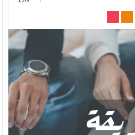
17
8 دقائق
VKontak
Odnoklassniki
‫Pocket