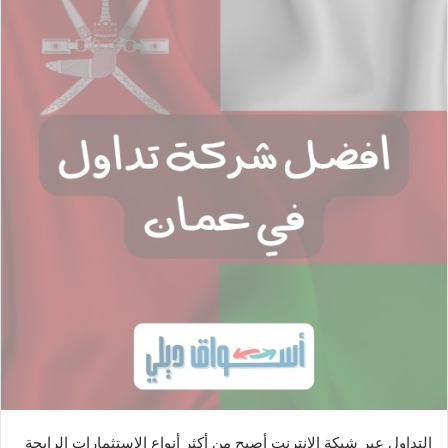
ل
ب
ر
ي
د
ا
إ
ل
ك
ت
ر
و
ن
ي
ا
التداول عبر شبكة الإنترنت أصبح من أكثر أنواع الاستثمارات الرابحة