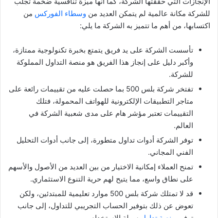
الإنجازات التي حققتها الشركة، كما أنها ميزة تنافسية ضخمة تجلب
للشركة مكانة عالمية لم يتمكن العديد من
وسطاء الفوركس
من
اكتسابها، من أهم ما تتميز به الشركة ما يلي:
تأسست الشركة على يد فريق يتمتع بخبرة تكنولوجية ممتازة،
وأكبر دليل على إنجاز هذا الفريق هو منصة التداول المملوكة
للشركة.
تفتخر شركة بلس 500 بما حصلت عليه من تقييمات رائعة على
متاجر التطبيقات الإلكترونية للهواتف المحمولة، فتلك
التقييمات تعتبر مؤشر هام على مدى شعبية الشركة في
العالم.
توفر الشركة أدوات تداول متطورة، إلى جانب أدوات التحليل
الفني المجاني.
تمنح العملاء إمكانية الاختيار من بين العديد من الأصول والأسهم
على نطاق واسع، مما يتيح لهم حرية التنوع الاستثماري.
قد لا تمتلك شركة بلس 500 موارد تعليمية للمبتدئين، ولكن
تعوض عن ذلك بتوفير الحساب التجريبي للتداول، إلى جانب
توفير
منصة تداول
سهلة الاستخدام.