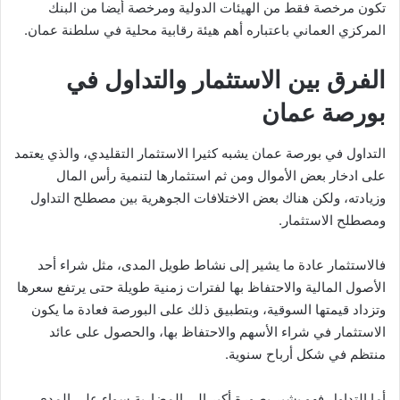
تكون مرخصة فقط من الهيئات الدولية ومرخصة أيضا من البنك
المركزي العماني باعتباره أهم هيئة رقابية محلية في سلطنة عمان.
الفرق بين الاستثمار والتداول في
بورصة عمان
التداول في بورصة عمان يشبه كثيرا الاستثمار التقليدي، والذي يعتمد
على ادخار بعض الأموال ومن ثم استثمارها لتنمية رأس المال
وزيادته، ولكن هناك بعض الاختلافات الجوهرية بين مصطلح التداول
ومصطلح الاستثمار.
فالاستثمار عادة ما يشير إلى نشاط طويل المدى، مثل شراء أحد
الأصول المالية والاحتفاظ بها لفترات زمنية طويلة حتى يرتفع سعرها
وتزداد قيمتها السوقية، وبتطبيق ذلك على البورصة فعادة ما يكون
الاستثمار في شراء الأسهم والاحتفاظ بها، والحصول على عائد
منتظم في شكل أرباح سنوية.
أما التداول فهو يشير بصورة أكبر إلى المضاربة سواء على المدى