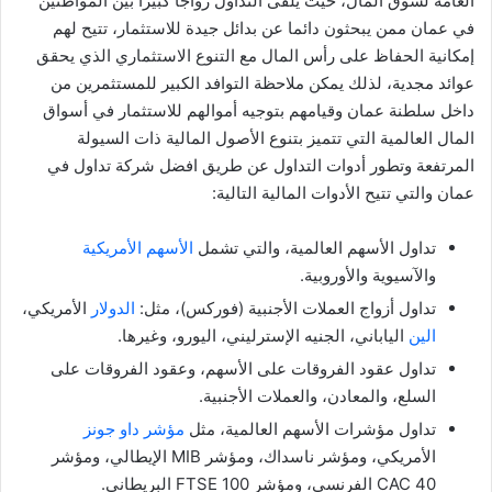
العامة لسوق المال، حيث يلقى التداول رواجا كبيرا بين المواطنين
في عمان ممن يبحثون دائما عن بدائل جيدة للاستثمار، تتيح لهم
إمكانية الحفاظ على رأس المال مع التنوع الاستثماري الذي يحقق
عوائد مجدية، لذلك يمكن ملاحظة التوافد الكبير للمستثمرين من
داخل سلطنة عمان وقيامهم بتوجيه أموالهم للاستثمار في أسواق
المال العالمية التي تتميز بتنوع الأصول المالية ذات السيولة
المرتفعة وتطور أدوات التداول عن طريق افضل شركة تداول في
عمان والتي تتيح الأدوات المالية التالية:
تداول الأسهم العالمية، والتي تشمل
الأسهم الأمريكية
والآسيوية والأوروبية.
تداول أزواج العملات الأجنبية (فوركس)، مثل:
الدولار
الأمريكي،
الين
الياباني، الجنيه الإسترليني، اليورو، وغيرها.
تداول عقود الفروقات على الأسهم، وعقود الفروقات على
السلع، والمعادن، والعملات الأجنبية.
تداول مؤشرات الأسهم العالمية، مثل
مؤشر داو جونز
الأمريكي، ومؤشر ناسداك، ومؤشر MIB الإيطالي، ومؤشر
CAC 40 الفرنسي، ومؤشر FTSE 100 البريطاني.