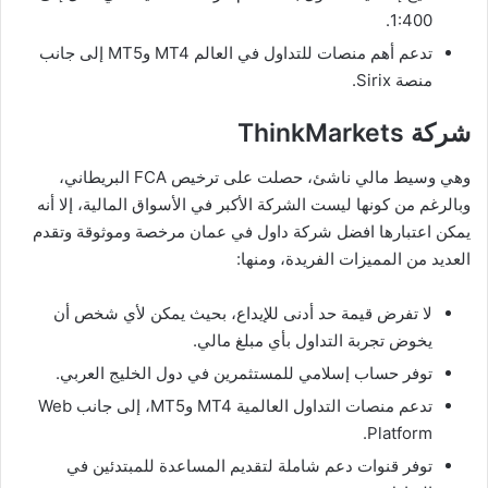
1:400.
تدعم أهم منصات للتداول في العالم MT4 وMT5 إلى جانب
منصة Sirix.
شركة ThinkMarkets
وهي وسيط مالي ناشئ، حصلت على ترخيص FCA البريطاني،
وبالرغم من كونها ليست الشركة الأكبر في الأسواق المالية، إلا أنه
يمكن اعتبارها افضل شركة داول في عمان مرخصة وموثوقة وتقدم
العديد من المميزات الفريدة، ومنها:
لا تفرض قيمة حد أدنى للإيداع، بحيث يمكن لأي شخص أن
يخوض تجربة التداول بأي مبلغ مالي.
توفر حساب إسلامي للمستثمرين في دول الخليج العربي.
تدعم منصات التداول العالمية MT4 وMT5، إلى جانب Web
Platform.
توفر قنوات دعم شاملة لتقديم المساعدة للمبتدئين في