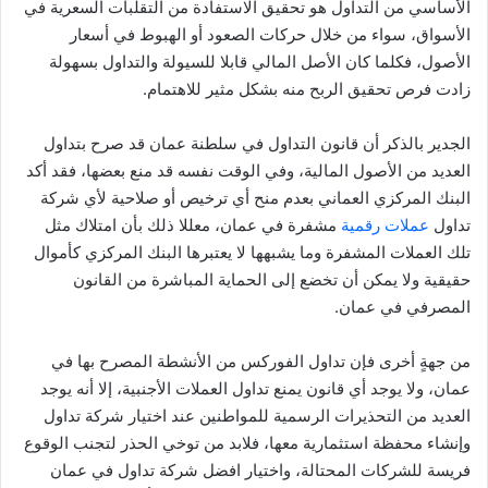
الأساسي من التداول هو تحقيق الاستفادة من التقلبات السعرية في
الأسواق، سواء من خلال حركات الصعود أو الهبوط في أسعار
الأصول، فكلما كان الأصل المالي قابلا للسيولة والتداول بسهولة
زادت فرص تحقيق الربح منه بشكل مثير للاهتمام.
الجدير بالذكر أن قانون التداول في سلطنة عمان قد صرح بتداول
العديد من الأصول المالية، وفي الوقت نفسه قد منع بعضها، فقد أكد
البنك المركزي العماني بعدم منح أي ترخيص أو صلاحية لأي شركة
تداول
عملات رقمية
مشفرة في عمان، معللا ذلك بأن امتلاك مثل
تلك العملات المشفرة وما يشبهها لا يعتبرها البنك المركزي كأموال
حقيقية ولا يمكن أن تخضع إلى الحماية المباشرة من القانون
المصرفي في عمان.
من جهةٍ أخرى فإن تداول الفوركس من الأنشطة المصرح بها في
عمان، ولا يوجد أي قانون يمنع تداول العملات الأجنبية، إلا أنه يوجد
العديد من التحذيرات الرسمية للمواطنين عند اختيار شركة تداول
وإنشاء محفظة استثمارية معها، فلابد من توخي الحذر لتجنب الوقوع
فريسة للشركات المحتالة، واختيار افضل شركة تداول في عمان